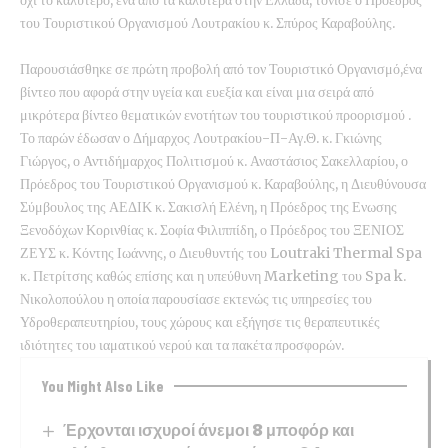
όχι το καλύτερο, ένα από τα καλύτερα στην Ελλάδα, τόνισε ο Πρόεδρος
του Τουριστικού Οργανισμού Λουτρακίου κ. Σπύρος Καραβούλης.
Παρουσιάσθηκε σε πρώτη προβολή από τον Τουριστικό Οργανισμό,ένα
βίντεο που αφορά στην υγεία και ευεξία και είναι μια σειρά από
μικρότερα βίντεο θεματικών ενοτήτων του τουριστικού προορισμού .
Το παρών έδωσαν ο Δήμαρχος Λουτρακίου-Π-Αγ.Θ. κ. Γκιώνης
Γιώργος, ο Αντιδήμαρχος Πολιτισμού κ. Αναστάσιος Σακελλαρίου, ο
Πρόεδρος του Τουριστικού Οργανισμού κ. Καραβούλης, η Διευθύνουσα
Σύμβουλος της ΑΕΔΙΚ κ. Σακισλή Ελένη, η Πρόεδρος της Ενωσης
Ξενοδόχων Κορινθίας κ. Σοφία Φιλιππίδη, ο Πρόεδρος του ΞΕΝΙΟΣ
ΖΕΥΣ κ. Κόντης Ιωάννης, ο Διευθυντής του Loutraki Thermal Spa
κ. Πετρίτσης καθώς επίσης και η υπεύθυνη Marketing του Spa k.
Νικολοπούλου η οποία παρουσίασε εκτενώς τις υπηρεσίες του
Υδροθεραπευτηρίου, τους χώρους και εξήγησε τις θεραπευτικές
ιδιότητες του ιαματικού νερού και τα πακέτα προσφορών.
You Might Also Like
Έρχονται ισχυροί άνεμοι 8 μποφόρ και