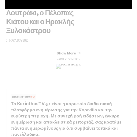
ΠΑΣ Κόρινθος, ο ΑΟ
Λουτράκι, ο Πέλοπας
Κιάτου και ο Ηρακλής
Ξυλοκάστρου
31 ΙΟΥΛΊΟΥ 2026
Show More
- ADVERTISEMENT -
Το KorinthosTV.gr είναι η κορυφαία διαδικτυακή
πλατφόρμα ενημέρωσης για την Κορινθία και την
ευρύτερη περιοχή. Με συνεχή ροή ειδήσεων, έγκυρη
ενημέρωση και αποκλειστικά ρεπορτάζ, σας κρατάμε
πάντα ενημερωμένους για ό,τι συμβαίνει τοπικά και
πανελλαδικά.