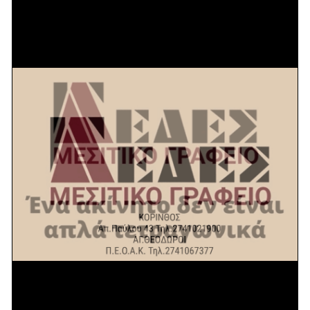
Μητροπολιτικό Ναό
Τιμίου Προδρόμου
Λουτρακίου (φώτο)
2 ΑΥΓΟΎΣΤΟΥ 2026
Δήμος Λουτρακίου –
Περαχώρας – Αγίων
Θεοδώρων: Οδηγίες
προστασίας των
πολιτών από τον
καπνό πυρκαγιάς
31 ΙΟΥΛΊΟΥ 2026
Γ’ Εθνική: Tο
πρόγραμμα του 7ου
ομίλου – Οι τέσσερις
Kορινθιακές ομάδες