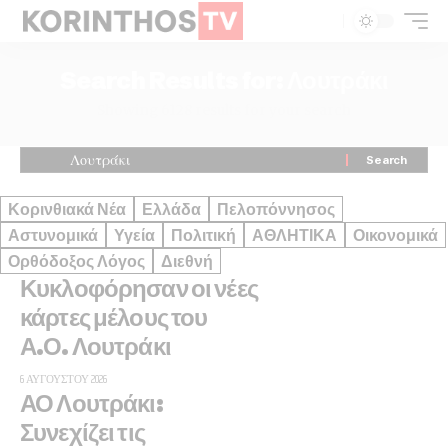
Search Results for: Λουτράκι
Showing 6128 results for your search
Κορινθιακά Νέα
Ελλάδα
Πελοπόννησος
Αστυνομικά
Υγεία
Πολιτική
ΑΘΛΗΤΙΚΑ
Οικονομικά
Ορθόδοξος Λόγος
Διεθνή
Κυκλοφόρησαν οι νέες
κάρτες μέλους του
Α.Ο. Λουτράκι
6 ΑΥΓΟΎΣΤΟΥ 2026
ΑΟ Λουτράκι:
Συνεχίζει τις