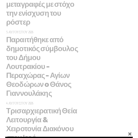
μεταγραφές με στόχο
την ενίσχυση του
ρόστερ
5 ΑΥΓΟΎΣΤΟΥ 2026
Παραιτήθηκε από
δημοτικός σύμβουλος
του Δήμου
Λουτρακίου –
Περαχώρας – Αγίων
Θεοδώρων o Θάνος
Γιαννουλάκης
4 ΑΥΓΟΎΣΤΟΥ 2026
Τρισαρχιερατική Θεία
Λειτουργία &
Χειροτονία Διακόνου
στον Ιερό