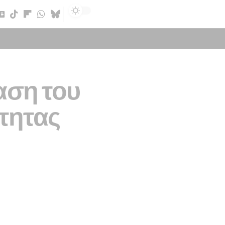
Sign In
αση του
τητας