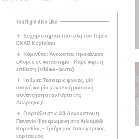
You Might Also Like
Ευχαριστήρια επιστολή του Τομέα
ΕΚΑΒ Κορίνθου
Κόρινθος: Άγνωστος προκάλεσε
φθορές σε κατάστημα – Καρέ καρέ η
επίθεση (video-φωτο)
Ίσθμια: Τέσσερις φωνές, μία
σκηνή και μία μοναδική μουσική
συνάντηση στον Κήπο της
Διώρυγας!
Γιορτάζει στις 23 Αυγούστου η
Παναγία Φανερωμένη στο Χιλιομόδι
Κορινθίας – Τριήμερος πανηγυρικός
εορτασμός