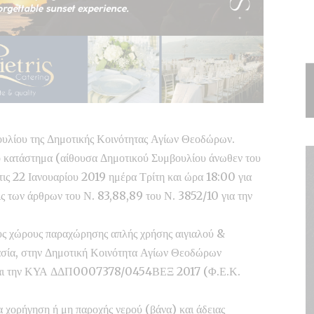
ουλίου της Δημοτικής Κοινότητας Αγίων Θεοδώρων.
ό κατάστημα (αίθουσα Δημοτικού Συμβουλίου άνωθεν του
τις 22 Ιανουαρίου 2019 ημέρα Τρίτη και ώρα 18:00 για
ις των άρθρων του Ν. 83,88,89 του Ν. 3852/10 για την
υς χώρους παραχώρησης απλής χρήσης αιγιαλού &
ασία, στην Δημοτική Κοινότητα Αγίων Θεοδώρων
 και την ΚΥΑ ΔΔΠ0007378/0454ΒΕΞ 2017 (Φ.Ε.Κ.
 χορήγηση ή μη παροχής νερού (βάνα) και άδειας