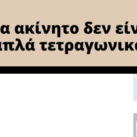
στο «σύμφωνο των Πρεσπών» (φώτο)