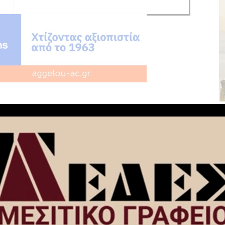
NEXT ARTICLE
ρείς
Κόρινθος: Συλλέγουν υπογραφές για
διεξαγωγή δημοψηφίσματος ενάντια