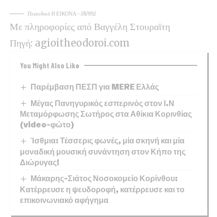
Περιοδικό Η ΕΙΚΟΝΑ – 2/6/1992
Με πληροφορίες από Βαγγέλη Στουραϊτη
Πηγή:
agioitheodoroi.com
You Might Also Like
Παρέμβαση ΠΕΣΠ για MERE Ελλάς
Μέγας Πανηγυρικός εσπερινός στον Ι.Ν
Μεταμόρφωσης Σωτήρος στα Αθίκια Κορινθίας
(video-φώτο)
Ίσθμια: Τέσσερις φωνές, μία σκηνή και μία
μοναδική μουσική συνάντηση στον Κήπο της
Διώρυγας!
Μάκαρης-Σιάτος Νοσοκομείο Κορίνθου:
Κατέρρευσε η ψευδοροφή, κατέρρευσε και το
επικοινωνιακό αφήγημα