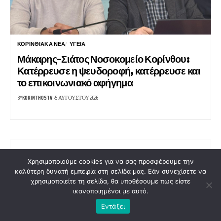
ΚΟΡΙΝΘΙΑΚΆ ΝΈΑ
ΥΓΕΊΑ
Μάκαρης-Σιάτος Νοσοκομείο Κορίνθου:
Κατέρρευσε η ψευδοροφή, κατέρρευσε και
το επικοινωνιακό αφήγημα
BY
KORINTHOSTV
5 ΑΥΓΟΎΣΤΟΥ 2026
Χρησιμοποιούμε cookies για να σας προσφέρουμε την
Το KorinthosTV.gr είναι η κορυφαία διαδικτυακή
καλύτερη δυνατή εμπειρία στη σελίδα μας. Εάν συνεχίσετε να
πλατφόρμα ενημέρωσης για την Κορινθία και την
χρησιμοποιείτε τη σελίδα, θα υποθέσουμε πως είστε
ευρύτερη περιοχή. Με συνεχή ροή ειδήσεων, έγκυρη
ικανοποιημένοι με αυτό.
ενημέρωση και αποκλειστικά ρεπορτάζ, σας κρατάμε
πάντα ενημερωμένους για ό,τι συμβαίνει τοπικά και
Εντάξει
πανελλαδικά.