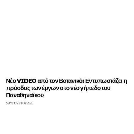
Νέο VIDEO από τον Βοτανικό: Εντυπωσιάζει η
πρόοδος των έργων στο νέο γήπεδο του
Παναθηναϊκού
5 ΑΥΓΟΎΣΤΟΥ 2026