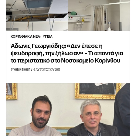
ΚΟΡΙΝΘΙΑΚΆ ΝΈΑ
ΥΓΕΊΑ
Άδωνις Γεωργιάδης: «Δεν έπεσε η
ψευδοροφή, την ξήλωσαν» – Τι απαντά για
το περιστατικό στο Νοσοκομείο Κορίνθου
BY
KORINTHOSTV
6 ΑΥΓΟΎΣΤΟΥ 2026