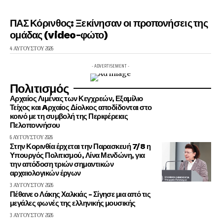
ΠΑΣ Κόρινθος: Ξεκίνησαν οι προπονήσεις της
ομάδας (video-φώτο)
4 ΑΥΓΟΎΣΤΟΥ 2026
- ADVERTISEMENT -
Πολιτισμός
Αρχαίος Λιμένας των Κεγχρεών, Εξαμίλιο
Τείχος και Aρχαίος Δίολκος αποδίδονται στο
κοινό με τη συμβολή της Περιφέρειας
Πελοποννήσου
6 ΑΥΓΟΎΣΤΟΥ 2026
Στην Κορινθία έρχεται την Παρασκευή 7/8 η
Υπουργός Πολιτισμού, Λίνα Μενδώνη, για
την απόδοση τριών σημαντικών
αρχαιολογικών έργων
3 ΑΥΓΟΎΣΤΟΥ 2026
Πέθανε ο Λάκης Χαλκιάς – Σίγησε μια από τις
μεγάλες φωνές της ελληνικής μουσικής
3 ΑΥΓΟΎΣΤΟΥ 2026