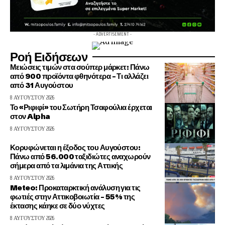
- ADVERTISEMENT -
Ροή Ειδήσεων
Μειώσεις τιμών στα σούπερ μάρκετ: Πάνω
από 900 προϊόντα φθηνότερα – Τι αλλάζει
από 31 Αυγούστου
8 ΑΥΓΟΎΣΤΟΥ 2026
Το «Ριφιφί» του Σωτήρη Τσαφούλια έρχεται
στον Alpha
8 ΑΥΓΟΎΣΤΟΥ 2026
Κορυφώνεται η έξοδος του Αυγούστου:
Πάνω από 56.000 ταξιδιώτες αναχωρούν
σήμερα από τα λιμάνια της Αττικής
8 ΑΥΓΟΎΣΤΟΥ 2026
Meteo: Προκαταρκτική ανάλυση για τις
φωτιές στην Αττικοβοιωτία – 55% της
έκτασης κάηκε σε δύο νύχτες
8 ΑΥΓΟΎΣΤΟΥ 2026