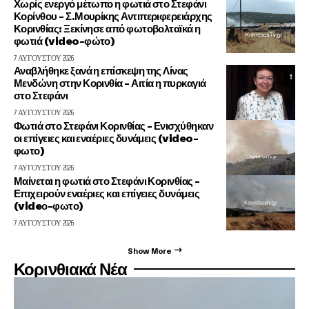
Χωρίς ενεργό μέτωπο η φωτιά στο Στεφάνι
Κορίνθου – Σ.Μουρίκης Αντιπεριφερειάρχης
Κορινθίας: Ξεκίνησε από φωτοβολταϊκά η
φωτιά (video-φώτο)
7 ΑΥΓΟΎΣΤΟΥ 2026
Αναβλήθηκε ξανά η επίσκεψη της Λίνας
Μενδώνη στην Κορινθία – Αιτία η πυρκαγιά
στο Στεφάνι
7 ΑΥΓΟΎΣΤΟΥ 2026
Φωτιά στο Στεφάνι Κορινθίας – Ενισχύθηκαν
οι επίγειες και εναέριες δυνάμεις (video-
φωτο)
7 ΑΥΓΟΎΣΤΟΥ 2026
Μαίνεται η φωτιά στο Στεφάνι Κορινθίας –
Επιχειρούν εναέριες και επίγειες δυνάμεις
(videο-φωτο)
7 ΑΥΓΟΎΣΤΟΥ 2026
Show More
Κορινθιακά Νέα