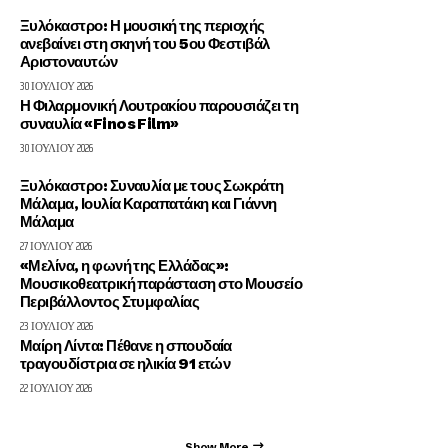
Ξυλόκαστρο: Η μουσική της περιοχής
ανεβαίνει στη σκηνή του 5ου Φεστιβάλ
Αριστοναυτών
30 ΙΟΥΛΊΟΥ 2026
Η Φιλαρμονική Λουτρακίου παρουσιάζει τη
συναυλία «Finos Film»
30 ΙΟΥΛΊΟΥ 2026
Ξυλόκαστρο: Συναυλία με τους Σωκράτη
Μάλαμα, Ιουλία Καραπατάκη και Γιάννη
Μάλαμα
27 ΙΟΥΛΊΟΥ 2026
«Μελίνα, η φωνή της Ελλάδας»:
Μουσικοθεατρική παράσταση στο Μουσείο
Περιβάλλοντος Στυμφαλίας
23 ΙΟΥΛΊΟΥ 2026
Μαίρη Λίντα: Πέθανε η σπουδαία
τραγουδίστρια σε ηλικία 91 ετών
22 ΙΟΥΛΊΟΥ 2026
Show More