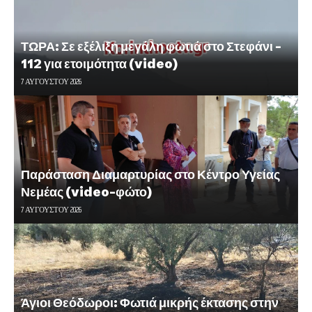
ΤΩΡΑ: Σε εξέλιξη μεγάλη φωτιά στο Στεφάνι –
112 για ετοιμότητα (video)
7 ΑΥΓΟΎΣΤΟΥ 2026
Παράσταση Διαμαρτυρίας στο Κέντρο Υγείας
Νεμέας (video-φώτο)
7 ΑΥΓΟΎΣΤΟΥ 2026
Άγιοι Θεόδωροι: Φωτιά μικρής έκτασης στην