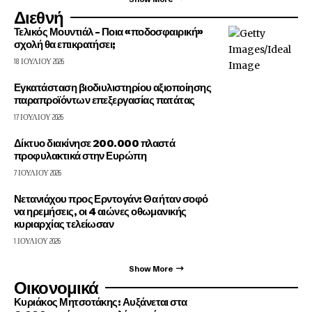
Διεθνή
Τελικός Μουντιάλ – Ποια «ποδοσφαιρική»
σχολή θα επικρατήσει;
18 ΙΟΥΛΊΟΥ 2026
Εγκατάσταση βιοδιυλιστηρίου αξιοποίησης
παραπροϊόντων επεξεργασίας πατάτας
17 ΙΟΥΛΊΟΥ 2026
Δίκτυο διακίνησε 200.000 πλαστά
προφυλακτικά στην Ευρώπη
7 ΙΟΥΛΊΟΥ 2026
Νετανιάχου προς Ερντογάν: Θα ήταν σοφό
να ηρεμήσεις, οι 4 αιώνες οθωμανικής
κυριαρχίας τελείωσαν
1 ΙΟΥΛΊΟΥ 2026
Show More
Οικονομικά
Κυριάκος Μητσοτάκης: Αυξάνεται στα