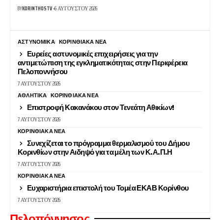
BY
KORINTHOSTV
6 ΑΥΓΟΎΣΤΟΥ 2026
ΑΣΤΥΝΟΜΙΚΆ
ΚΟΡΙΝΘΙΑΚΆ ΝΈΑ
Ευρείες αστυνομικές επιχειρήσεις για την
αντιμετώπιση της εγκληματικότητας στην Περιφέρεια
Πελοποννήσου
7 ΑΥΓΟΎΣΤΟΥ 2026
ΑΘΛΗΤΙΚΑ
ΚΟΡΙΝΘΙΑΚΆ ΝΈΑ
Επιστροφή Κακανάκου στον Τενεάτη Αθικίων!
7 ΑΥΓΟΎΣΤΟΥ 2026
ΚΟΡΙΝΘΙΑΚΆ ΝΈΑ
Συνεχίζεται το πρόγραμμα θερμαλισμού του Δήμου
Κορινθίων στην Αιδηψό για τα μέλη των Κ.Α.Π.Η
7 ΑΥΓΟΎΣΤΟΥ 2026
ΚΟΡΙΝΘΙΑΚΆ ΝΈΑ
Ευχαριστήρια επιστολή του Τομέα ΕΚΑΒ Κορίνθου
7 ΑΥΓΟΎΣΤΟΥ 2026
Πελοπόννησος