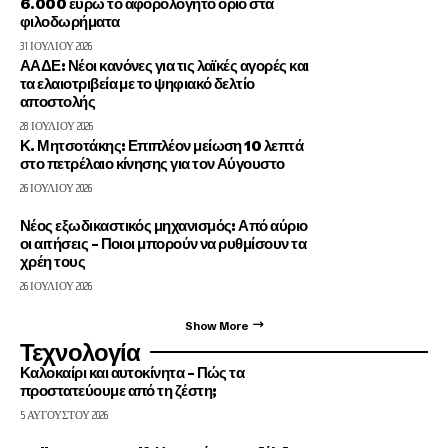
6.000 ευρώ το αφορολόγητο όριο στα
φιλοδωρήματα
31 ΙΟΥΛΊΟΥ 2026
ΑΑΔΕ: Νέοι κανόνες για τις λαϊκές αγορές και
τα ελαιοτριβεία με το ψηφιακό δελτίο
αποστολής
28 ΙΟΥΛΊΟΥ 2026
Κ. Μητσοτάκης: Επιπλέον μείωση 10 λεπτά
στο πετρέλαιο κίνησης για τον Αύγουστο
26 ΙΟΥΛΊΟΥ 2026
Νέος εξωδικαστικός μηχανισμός: Από αύριο
οι αιτήσεις – Ποιοι μπορούν να ρυθμίσουν τα
χρέη τους
26 ΙΟΥΛΊΟΥ 2026
Show More
Τεχνολογία
Καλοκαίρι και αυτοκίνητα – Πώς τα
προστατεύουμε από τη ζέστη;
5 ΑΥΓΟΎΣΤΟΥ 2026