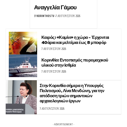
Αναγγελία Γάμου
BY
KORINTHOSTV
7 ΑΥΓΟΎΣΤΟΥ 2026
Καιρός: «Καμίνι» η χώρα – Έρχονται
40άρια και μελτέμια έως 8 μποφόρ
7 ΑΥΓΟΎΣΤΟΥ 2026
Κορινθία: Εντοπισμός πυρομαχικού
υλικού στην Ισθμία
7 ΑΥΓΟΎΣΤΟΥ 2026
Στην Κορινθία σήμερα η Υπουργός
Πολιτισμού, Λίνα Μενδώνη, για την
απόδοση τριών σημαντικών
αρχαιολογικών έργων
7 ΑΥΓΟΎΣΤΟΥ 2026
- ADVERTISEMENT -