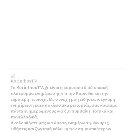
Το KorinthosTV.gr είναι η κορυφαία διαδικτυακή
πλατφόρμα ενημέρωσης για την Κορινθία και την
ευρύτερη περιοχή. Με συνεχή ροή ειδήσεων, έγκυρη
ενημέρωση και αποκλειστικά ρεπορτάζ, σας κρατάμε
πάντα ενημερωμένους για ό,τι συμβαίνει τοπικά και
πανελλαδικά.
Ακολουθήστε μας για άμεση ενημέρωση, έγκυρες
ειδήσεις και ζωντανή κάλυψη των σημαντικότερων