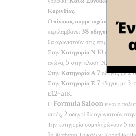
γραφική
Κάτω Συνοικία Τρικάλω
Κορινθίας
.
Ο
πίνακας συμμετοχών
περιλαμβάνει
38 οδηγούς
, οι οποίοι
θα αγωνιστούν στις επιμέρους κατη
Στην
Κατηγορία Ν
10 οδηγοί, ανάμ
αγώνα, 5 στην κλάση Ν2, 2 στην Ν3
Στην
Κατηγορία Α
7 οδηγοί, με 2 
Στην
Κατηγορία Ε
7 οδηγοί, με 3 
Ε12-ΔΙΚ.
Η
Formula
Saloon
είναι η πολυ
αυτές, 2 οδηγοί θα αγωνιστούν στ
Την κατηγορία συμπληρώνουν 5 αυ
1η Ανάβαση Τρικάλων Κορινθίας θα