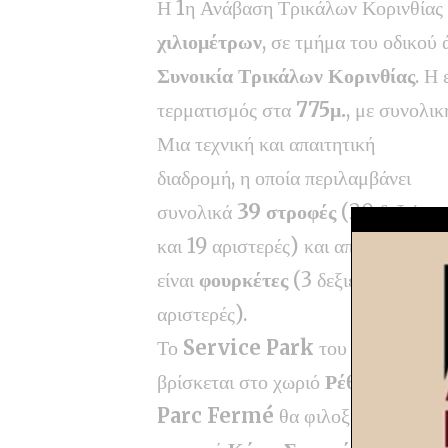
Η 1η Ανάβαση Τρικάλων Κορινθίας 
χιλιομέτρων
, σε τμήμα του οδικού
Συνοικία Τρικάλων Κορινθίας
. Η
τερματισμός στα
775μ.
, με συνολι
Μια τεχνική και απαιτητική
διαδρομή, η οποία περιλαμβάνει
συνολικά
39 στροφές
(20 δεξιές
και 19 αριστερές) και απ’ αυτές, οι
είναι
φουρκέτες
(3 δεξιές και 4
αριστερές).
Το
Service Park
του αγώνα θα
βρίσκεται στο χωριό
Ρέθι
, ενώ το
Parc Fermé
θα φιλοξενηθεί στη