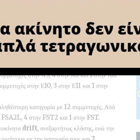
ν
Ένα τριήμερο γεμάτο πολιτισμό
στον Δήμο Κορινθίων – Στο επίκεντρο
το πρώτο Kalamia Festival
γορίες και κλάσεις…
εσά τους και η μοναδική γυναίκα οδηγός του
 και 3 στην Ν4.
συμμετοχές στην Α5, 4 στην Α6 και 1 στην Α8.
συμμετοχές στην Ε10, 3 στην Ε11 και 1 στην
πληθέστερη κατηγορία με 12 συμμετοχές. Από
ην FSA2L, 4 στην FST2 και 1 στην FST.
τοκίνητα
drift
, ανεξαρτήτως κλάσης, ενώ την
 τιμήσουν με την παρουσία τους και
2