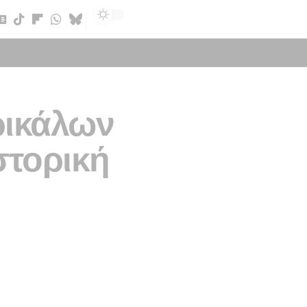
Sign In
ρικάλων
στορική