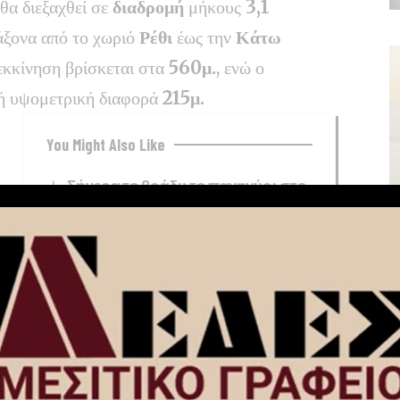
θα διεξαχθεί σε
διαδρομή
μήκους
3,1
 άξονα από το χωριό
Ρέθι
έως την
Κάτω
 εκκίνηση βρίσκεται στα
560μ.
, ενώ ο
κή υψομετρική διαφορά
215μ.
You Might Also Like
Σήμερα το βράδυ το πανηγύρι στο
Πανόραμα Φενεού
7
«Πορτοκαλί» συναγερμός στην
Κορινθία: Πολύ υψηλός κίνδυνος
πυρκαγιάς, αύριο Κυριακή 9/8
Έρχονται ισχυροί άνεμοι 8
μποφόρ και υψηλές θερμοκρασίες τα
επόμενα 24ωρα – Συνεδρίασε η
Επιτροπή Εκτίμησης Κινδύνου