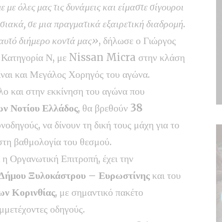
με όλες μας τις δυνάμεις και είμαστε σίγουροι
σιακά, σε μια πραγματικά εξαιρετική διαδρομή.
 αυτό διήμερο κοντά μας»
, δήλωσε ο Γιώργος
ην Κατηγορία Ν, με Nissan Micra στην κλάση
 είναι και Μεγάλος Χορηγός του αγώνα.
άλο και στην εκκίνηση του αγώνα που
ν Νοτίου Ελλάδος
, θα βρεθούν
38
υνοδηγούς, να δίνουν τη δική τους μάχη για το
στη βαθμολογία του θεσμού.
 η Οργανωτική Επιτροπή, έχει την
Δήμου Ξυλοκάστρου – Ευρωστίνης
και του
ων Κορινθίας
, με σημαντικό πακέτο
μμετέχοντες οδηγούς.