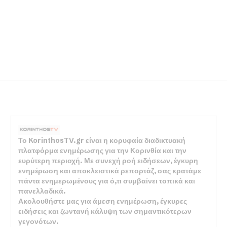
Το KorinthosTV.gr είναι η κορυφαία διαδικτυακή
πλατφόρμα ενημέρωσης για την Κορινθία και την
ευρύτερη περιοχή. Με συνεχή ροή ειδήσεων, έγκυρη
ενημέρωση και αποκλειστικά ρεπορτάζ, σας κρατάμε
πάντα ενημερωμένους για ό,τι συμβαίνει τοπικά και
πανελλαδικά.
Ακολουθήστε μας για άμεση ενημέρωση, έγκυρες
ειδήσεις και ζωντανή κάλυψη των σημαντικότερων
γεγονότων.