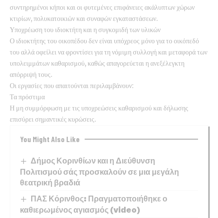
συντηρημένοι κήποι και οι φυτεμένες επιφάνειες ακάλυπτων χώρων
κτιρίων, πολυκατοικιών και συναφών εγκαταστάσεων.
Υποχρέωση του ιδιοκτήτη και η συγκομιδή των υλικών
Ο ιδιοκτήτης του οικοπέδου δεν είναι υπόχρεος μόνο για το οικόπεδό
του αλλά οφείλει να φροντίσει για τη νόμιμη συλλογή και μεταφορά των
υπολειμμάτων καθαρισμού, καθώς απαγορεύεται η ανεξέλεγκτη
απόρριψή τους.
Οι εργασίες που απαιτούνται περιλαμβάνουν:
Τα πρόστιμα
Η μη συμμόρφωση με τις υποχρεώσεις καθαρισμού και δήλωσης
επισύρει σημαντικές κυρώσεις.
You Might Also Like
Δήμος Κορινθίων και η Διεύθυνση
Πολιτισμού σάς προσκαλούν σε μια μεγάλη
θεατρική βραδιά
ΠΑΣ Κόρινθος: Πραγματοποιήθηκε ο
καθιερωμένος αγιασμός (video)