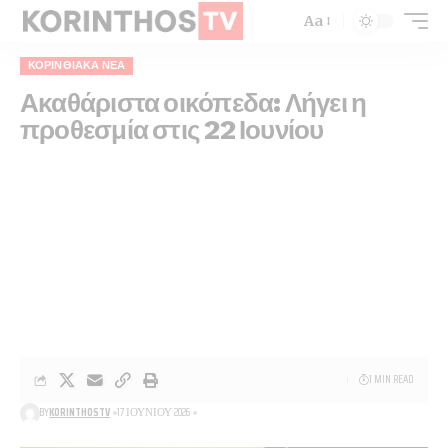
Aa
ΚΟΡΙΝΘΙΑΚΆ ΝΈΑ
Ακαθάριστα οικόπεδα: Λήγει η
προθεσμία στις 22 Ιουνίου
1 MIN READ
BY
KORINTHOSTV
17 ΙΟΥΝΊΟΥ 2026