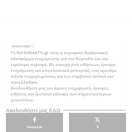
Το KorinthosTV.gr είναι η κορυφαία διαδικτυακή
πλατφόρμα ενημέρωσης για την Κορινθία και την
ευρύτερη περιοχή. Με συνεχή ροή ειδήσεων, έγκυρη
ενημέρωση και αποκλειστικά ρεπορτάζ, σας κρατάμε
πάντα ενημερωμένους για ό,τι συμβαίνει τοπικά και
πανελλαδικά.
Ακολουθήστε μας για άμεση ενημέρωση, έγκυρες
ειδήσεις και ζωντανή κάλυψη των σημαντικότερων
γεγονότων.
Ακολουθήστε μας ΕΔΩ
Facebook
X