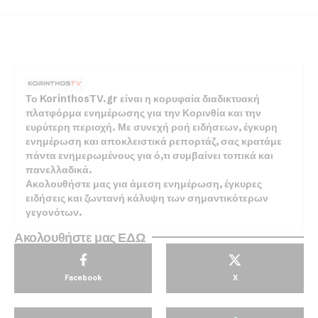
Το KorinthosTV.gr είναι η κορυφαία διαδικτυακή
πλατφόρμα ενημέρωσης για την Κορινθία και την
ευρύτερη περιοχή. Με συνεχή ροή ειδήσεων, έγκυρη
ενημέρωση και αποκλειστικά ρεπορτάζ, σας κρατάμε
πάντα ενημερωμένους για ό,τι συμβαίνει τοπικά και
πανελλαδικά.
Ακολουθήστε μας για άμεση ενημέρωση, έγκυρες
ειδήσεις και ζωντανή κάλυψη των σημαντικότερων
γεγονότων.
Ακολουθήστε μας ΕΔΩ
Facebook
X