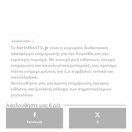
Το KorinthosTV.gr είναι η κορυφαία διαδικτυακή
πλατφόρμα ενημέρωσης για την Κορινθία και την
ευρύτερη περιοχή. Με συνεχή ροή ειδήσεων, έγκυρη
ενημέρωση και αποκλειστικά ρεπορτάζ, σας κρατάμε
πάντα ενημερωμένους για ό,τι συμβαίνει τοπικά και
πανελλαδικά.
Ακολουθήστε μας για άμεση ενημέρωση, έγκυρες
ειδήσεις και ζωντανή κάλυψη των σημαντικότερων
γεγονότων.
Ακολουθήστε μας ΕΔΩ
Facebook
X