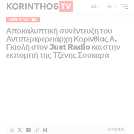
Aa
ΚΟΡΙΝΘΙΑΚΆ ΝΈΑ
Αποκαλυπτική συνέντευξη του
Αντιπεριφερειάρχη Κορινθίας Α.
Γκιολή στον Just Radio και στην
εκπομπή της Τζένης Σουκαρά
2 MIN READ