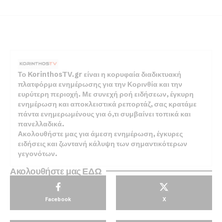
Το KorinthosTV.gr είναι η κορυφαία διαδικτυακή
πλατφόρμα ενημέρωσης για την Κορινθία και την
ευρύτερη περιοχή. Με συνεχή ροή ειδήσεων, έγκυρη
ενημέρωση και αποκλειστικά ρεπορτάζ, σας κρατάμε
πάντα ενημερωμένους για ό,τι συμβαίνει τοπικά και
πανελλαδικά.
Ακολουθήστε μας για άμεση ενημέρωση, έγκυρες
ειδήσεις και ζωντανή κάλυψη των σημαντικότερων
γεγονότων.
Ακολουθήστε μας ΕΔΩ
Facebook
X