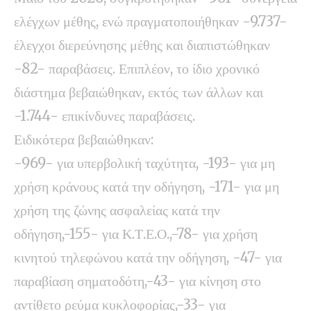
ελέγχων μέθης, ενώ πραγματοποιήθηκαν -9.737-
έλεγχοι διερεύνησης μέθης και διαπιστώθηκαν
-82- παραβάσεις. Επιπλέον, το ίδιο χρονικό
διάστημα βεβαιώθηκαν, εκτός των άλλων και
-1.744- επικίνδυνες παραβάσεις.
Ειδικότερα βεβαιώθηκαν:
-969- για υπερβολική ταχύτητα, -193- για μη
χρήση κράνους κατά την οδήγηση, -171- για μη
χρήση της ζώνης ασφαλείας κατά την
οδήγηση,-155- για Κ.Τ.Ε.Ο.,-78- για χρήση
κινητού τηλεφώνου κατά την οδήγηση, -47- για
παραβίαση σηματοδότη,-43- για κίνηση στο
αντίθετο ρεύμα κυκλοφορίας,-33- για