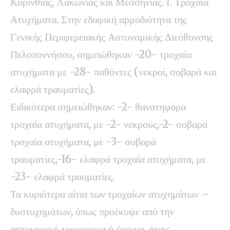
Κορινθίας, Λακωνίας και Μεσσηνίας. Ι. Τροχαία
Ατυχήματα. Στην εδαφική αρμοδιότητα της
Γενικής Περιφερειακής Αστυνομικής Διεύθυνσης
Πελοποννήσου, σημειώθηκαν -20- τροχαία
ατυχήματα με -28- παθόντες (νεκροί, σοβαρά και
ελαφρά τραυματίες).
Ειδικότερα σημειώθηκαν: -2- θανατηφόρα
τροχαία ατυχήματα, με -2- νεκρούς,-2- σοβαρά
τροχαία ατυχήματα, με -3- σοβαρά
τραυματίες,-16- ελαφρά τροχαία ατυχήματα, με
-23- ελαφρά τραυματίες.
Τα κυριότερα αίτια των τροχαίων ατυχημάτων –
δυστυχημάτων, όπως προέκυψε από την
αστυνομική τροχονομική έρευνα, ήταν: