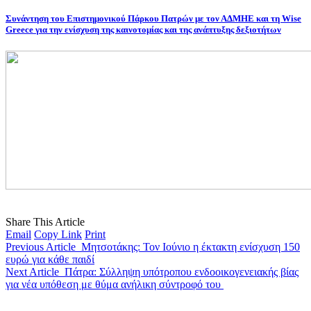
Συνάντηση του Επιστημονικού Πάρκου Πατρών με τον ΑΔΜΗΕ και τη Wise
Greece για την ενίσχυση της καινοτομίας και της ανάπτυξης δεξιοτήτων
Share This Article
Email
Copy Link
Print
Previous Article
Μητσοτάκης: Τον Ιούνιο η έκτακτη ενίσχυση 150
ευρώ για κάθε παιδί
Next Article
Πάτρα: Σύλληψη υπότροπου ενδοοικογενειακής βίας
για νέα υπόθεση με θύμα ανήλικη σύντροφό του