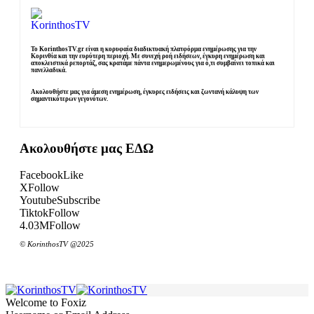
Το KorinthosTV.gr είναι η κορυφαία διαδικτυακή πλατφόρμα ενημέρωσης για την
Κορινθία και την ευρύτερη περιοχή. Με συνεχή ροή ειδήσεων, έγκυρη ενημέρωση και
αποκλειστικά ρεπορτάζ, σας κρατάμε πάντα ενημερωμένους για ό,τι συμβαίνει τοπικά και
πανελλαδικά.
Ακολουθήστε μας για άμεση ενημέρωση, έγκυρες ειδήσεις και ζωντανή κάλυψη των
σημαντικότερων γεγονότων.
Ακολουθήστε μας ΕΔΩ
Facebook
Like
X
Follow
Youtube
Subscribe
Tiktok
Follow
4.03M
Follow
© KorinthosTV @2025
Welcome to Foxiz