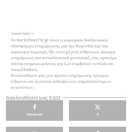
Το KorinthosTV.gr είναι η κορυφαία διαδικτυακή
πλατφόρμα ενημέρωσης για την Κορινθία και την
ευρύτερη περιοχή. Με συνεχή ροή ειδήσεων, έγκυρη
ενημέρωση και αποκλειστικά ρεπορτάζ, σας κρατάμε
πάντα ενημερωμένους για ό,τι συμβαίνει τοπικά και
πανελλαδικά.
Ακολουθήστε μας για άμεση ενημέρωση, έγκυρες
ειδήσεις και ζωντανή κάλυψη των σημαντικότερων
γεγονότων.
Ακολουθήστε μας ΕΔΩ
Facebook
X