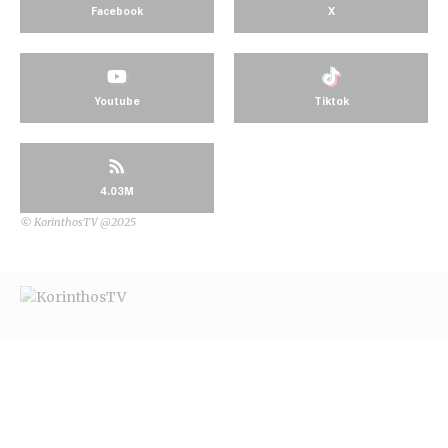
Facebook
X
Youtube
Tiktok
4.03M
© KorinthosTV @2025