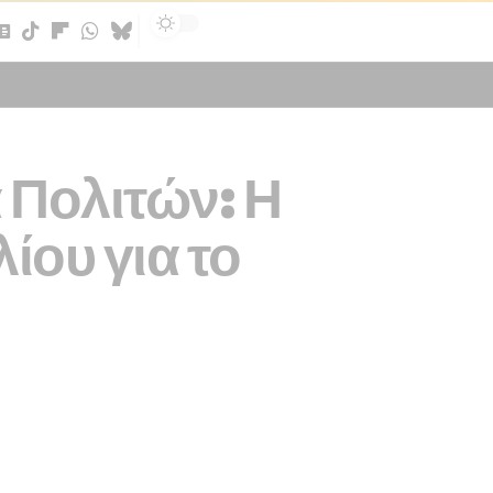
Sign In
 Πολιτών: Η
ου για το