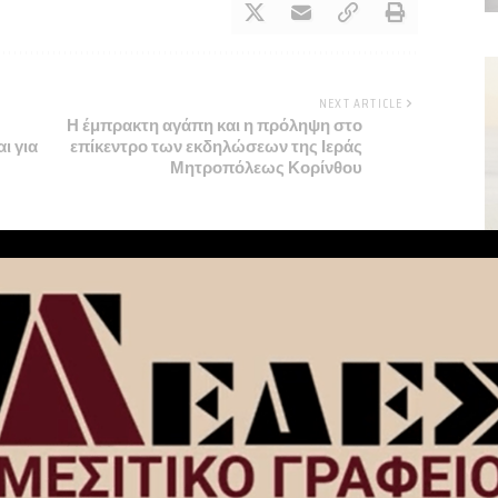
NEXT ARTICLE
Η έμπρακτη αγάπη και η πρόληψη στο
ι για
επίκεντρο των εκδηλώσεων της Ιεράς
Μητροπόλεως Κορίνθου