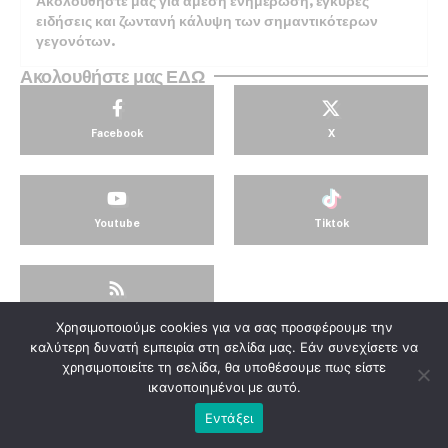
Ακολουθήστε μας για άμεση ενημέρωση, έγκυρες
ειδήσεις και ζωντανή κάλυψη των σημαντικότερων
γεγονότων.
Ακολουθήστε μας ΕΔΩ
Facebook
X
Youtube
Tiktok
4.03M
Χρησιμοποιούμε cookies για να σας προσφέρουμε την
© KorinthosTV @2025
καλύτερη δυνατή εμπειρία στη σελίδα μας. Εάν συνεχίσετε να
χρησιμοποιείτε τη σελίδα, θα υποθέσουμε πως είστε
ικανοποιημένοι με αυτό.
Εντάξει