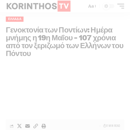
Aa
ΕΛΛΆΔΑ
Γενοκτονία των Ποντίων: Ημέρα
μνήμης η 19η Μαΐου – 107 χρόνια
από τον ξεριζωμό των Ελλήνων του
Πόντου
11 MIN READ