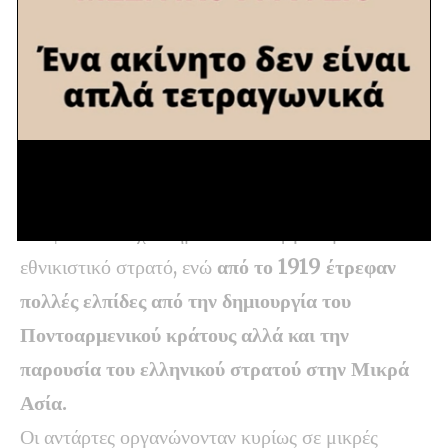
όμως μέχρι το 1916 οι Τούρκοι είχαν
αντιμετωπίσει τον κίνδυνο αυτό. Πώς; Mε την
Γενοκτονία των Αρμενίων.
Πλέον το πεδίο για τον Μουσταφά Κεμάλ ήταν
ελεύθερο. Ωστόσο οι Πόντιοι δεν ήταν εύκολος
αντίπαλος με συνέπεια οι αντάρτες να καταφέρουν
αποφασιστικά χτυπήματα στον οργανωμένο
εθνικιστικό στρατό, ενώ
από το 1919 έτρεφαν
πολλές ελπίδες από την δημιουργία του
Ποντοαρμενικού κράτους αλλά και την
παρουσία του ελληνικού στρατού στην Μικρά
Ασία.
Οι αντάρτες οργανώνονταν κυρίως σε μικρές