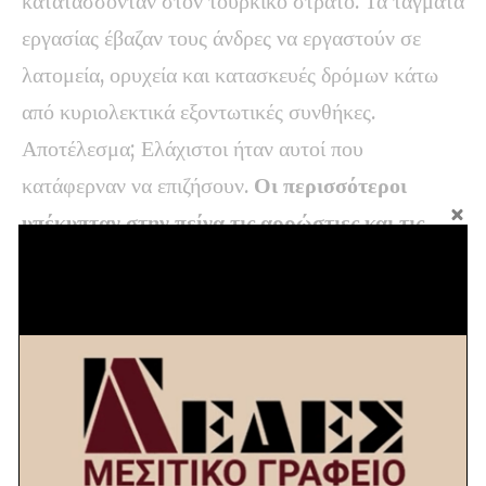
κατατάσσονταν στον τουρκικό στρατό. Τα τάγματα
εργασίας έβαζαν τους άνδρες να εργαστούν σε
λατομεία, ορυχεία και κατασκευές δρόμων κάτω
από κυριολεκτικά εξοντωτικές συνθήκες.
Αποτέλεσμα; Ελάχιστοι ήταν αυτοί που
κατάφερναν να επιζήσουν.
Οι περισσότεροι
υπέκυπταν στην πείνα τις αρρώστιες και τις
κακουχίες.
Κάτι τέτοιο όμως οι Πόντιοι δεν μπορούσαν να το
αφήσουν έτσι. Με τον καιρό, χιλιάδες ήταν οι
άνδρες που αποφάσισαν να καταφύγουν αντάρτες
στα ψηλά και δυσπρόσιτα βουνά της περιοχής
προκειμένου με ελάχιστα μέσα να αντιταχθούν
στους Τούρκους.
Το ίδιο έκαναν και οι Αρμένιοι,