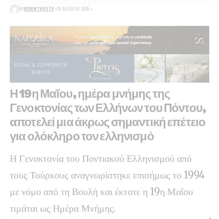
BY
KORINTHOSTV
19 ΜΑΪ́ΟΥ 2026
Η 19η Μαΐου, ημέρα μνήμης της
Γενοκτονίας των Ελλήνων του Πόντου,
αποτελεί μια άκρως σημαντική επέτειο
για ολόκληρο τον ελληνισμό
Η Γενοκτονία του Ποντιακού Ελληνισμού από
τους Τούρκους αναγνωρίστηκε επισήμως το 1994
με νόμο από τη Βουλή και έκτοτε η 19η Μαΐου
τιμάται ως Ημέρα Μνήμης.