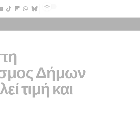
Sign In
στη
εσμος Δήμων
ί τιμή και