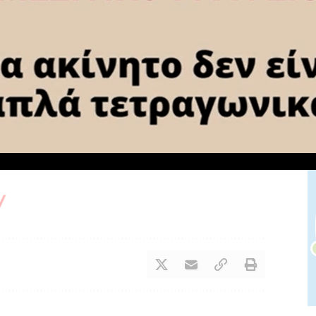
αντιμετώπισης της διάβρωσης των
ακτών στον Δήμο Ξυλοκάστρου –
Ευρωστίνης