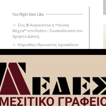
You Might Also Like
Στις 8 Αυγούστου η “Λευκή
Νύχτα” στο Κιάτο – Συναυλία από τον
Χρήστο Δάντη
Κόρινθος: Άγνωστος προκάλεσε
φθορές σε κατάστημα – Καρέ καρέ η
επίθεση (video-φωτο)
Άδωνις Γεωργιάδης: «Δεν έπεσε η
ψευδοροφή, την ξήλωσαν» – Τι
απαντά για το περιστατικό στο
Νοσοκομείο Κορίνθου
Εγκρίθηκε από την Περιφέρεια
Πελοποννήσου η προγραμματική
σύμβαση για τη μελέτη