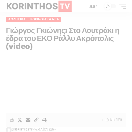
Aa
ΑΘΛΗΤΙΚΑ
ΚΟΡΙΝΘΙΑΚΆ ΝΈΑ
Γιώργος Γκιώνης: Στο Λουτράκι η
έδρα του ΕΚΟ Ράλλυ Ακρόπολις
(video)
1 MIN READ
BY
KORINTHOSTV
14 ΜΑΪ́ΟΥ 2026