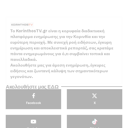
Το KorinthosTV.gr είναι η κορυφαία διαδικτυακή
πλατφόρμα ενημέρωσης για την Κορινθία και την
ευρύτερη περιοχή. Με συνεχή ροή ειδήσεων, έγκυρη
ενημέρωση και αποκλειστικά ρεπορτάζ, σας κρατάμε
πάντα ενημερωμένους για ό,τι συμβαίνει τοπικά και
πανελλαδικά.
Ακολουθήστε μας για άμεση ενημέρωση, έγκυρες
ειδήσεις και ζωντανή κάλυψη των σημαντικότερων
γεγονότων.
Ακολουθήστε μας ΕΔΩ
Facebook
X