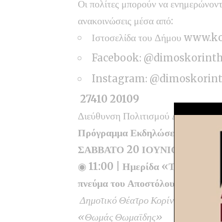
Οι πολίτες μπορούν να ενημερώνονται
ανακοινώσεις μέσα από:
Ιστοσελίδα του Δήμου
www.ko
Facebook:
@dimoskorinth
Instagram:
@dimoskorinth
27410 20109
Διεύθυνση Πολιτισμού Δήμου Κορι
Πρόγραμμα Εκδηλώσεων Ιουνίου
ΣΑΒΒΑΤΟ 20 ΙΟΥΝΙΟΥ
◉
11:00 | Ημερίδα «Το νομικό
πνεύμα του Αποστόλου Παύλου»
Δημοτικό Θέατρο Κορίνθου
«Θωμάς Θωμαϊδης»