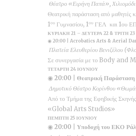
Θέατρο «Ειρήνη Παπά», Χιλιομόδι
Θεατρική παράσταση από μαθητές κα
ου
ου
1
Γυμνασίου, 1
ΓΕΛ και 1ου ΕΠΑ
ΚΥΡΙΑΚΗ 21 – ΔΕΥΤΕΡΑ 22 & ΤΡΙΤΗ 2
◉
20:00 | Acrobatics Arts & Aerial Da
Πλατεία Ελευθερίου Βενιζέλου (Φλ
Σε συνεργασία με το Body and
ΤΕΤΑΡΤΗ 24 ΙΟΥΝΙΟΥ
◉
20:00 | Θεατρική Παράσταση
Δημοτικό Θέατρο Κορίνθου «Θωμ
Από το Τμήμα της Εφηβικής Σκηνή
«Global Arts Studios»
ΠΕΜΠΤΗ 25 ΙΟΥΝΙΟΥ
◉
20:00 | Υποδοχή του ΕΚΟ Ρά