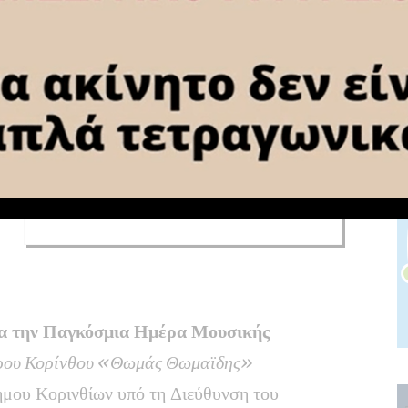
Αναβλήθηκε ξανά η επίσκεψη της
Λίνας Μενδώνη στην Κορινθία – Αιτία
η πυρκαγιά στο Στεφάνι
Φωτιά στο Στεφάνι Κορινθίας –
Ενισχύθηκαν οι επίγειες και εναέριες
δυνάμεις (video-φωτο)
Μαίνεται η φωτιά στο Στεφάνι
Κορινθίας – Επιχειρούν εναέριες και
επίγειες δυνάμεις (videο-φωτο)
α την Παγκόσμια Ημέρα Μουσικής
τρου Κορίνθου «Θωμάς Θωμαϊδης»
ήμου Κορινθίων υπό τη Διεύθυνση του