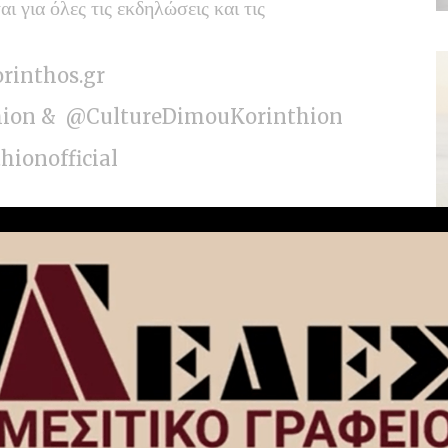
 για όλες τις εκδηλώσεις και τις
rinthos.gr
ion
&
@CultureDimouKorinthion
ionofficial
νθίων
You Might Also Like
Χωρίς ενεργό μέτωπο η φωτιά στο
Στεφάνι Κορίνθου – Σ.Μουρίκης
Αντιπεριφερειάρχης Κορινθίας:
Ξεκίνησε από φωτοβολταϊκά η φωτιά
(video-φώτο)