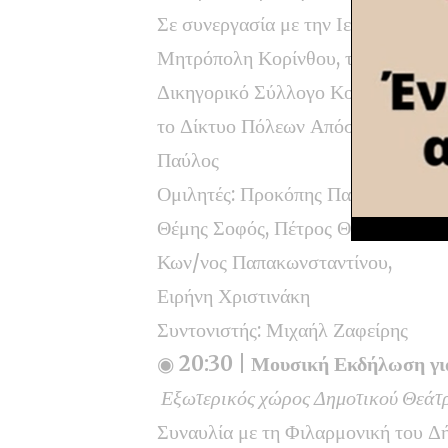
Σε συνεργασία με την Ιερά
Μητρόπολη Κορίνθου, τον
Δικηγορικό Σύλλογο Κορίνθου και
το Δίκτυο Πόλεων Απόστολος
Παύλος
Ομιλητές: Προκόπης Παυλόπουλος,
Θέμης Σοφός, Πέτρος Θωμαϊδης ,
Κων/νος Παπακωνσταντίνου,
Ειρήνη Χριστινάκη
Συντονιστής: Μιχαήλ Ζαφείρης
◉
20:30 | Μουσική Εκδήλωση γι
Εξωτερικός χώρος Δημοτικού Θεά
Συναυλία με τη Φιλαρμονική του Δ