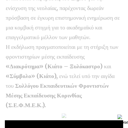
ενίσχυση της νεολαίας, παρέχοντας δωρεάν
πρόσβαση σε έγκυρη επιστημονική ενημέρωση σε
μια κομβική στιγμή για το ακαδημαϊκό και
επαγγελματικό μέλλον των μαθητών.
Η εκδήλωση πραγματοποιείται με τη στήριξη των
φροντιστηρίων μέσης εκπαίδευσης
«Διακρότημα» (Κιάτο – Ξυλόκαστρο)
και
«Σύμβολο» (Κιάτο),
ενώ τελεί υπό την αιγίδα
του
Συλλόγου Εκπαιδευτικών Φροντιστών
Μέσης Εκπαίδευσης Κορινθίας
(Σ.Ε.Φ.Μ.Ε.Κ.).