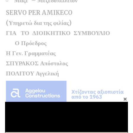
Μαζέ – Μεζεδοπωλείον
SERVO PER AMIKECO
(Υπηρετώ δια της φιλίας)
ΓΙΑ ΤΟ ΔΙΟΙΚΗΤΙΚΟ ΣΥΜΒΟΥΛΙΟ
Ο Πρόεδρος
Η Γεν. Γραμματέας
ΣΠΥΡΑΚΟΣ Απόστολος
ΠΟΛΙΤΟΥ Αγγελική