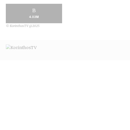
4.03M
© KorinthosTV @2025