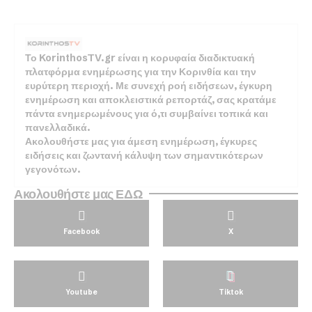
Το KorinthosTV.gr είναι η κορυφαία διαδικτυακή
πλατφόρμα ενημέρωσης για την Κορινθία και την
ευρύτερη περιοχή. Με συνεχή ροή ειδήσεων, έγκυρη
ενημέρωση και αποκλειστικά ρεπορτάζ, σας κρατάμε
πάντα ενημερωμένους για ό,τι συμβαίνει τοπικά και
πανελλαδικά.
Ακολουθήστε μας για άμεση ενημέρωση, έγκυρες
ειδήσεις και ζωντανή κάλυψη των σημαντικότερων
γεγονότων.
Ακολουθήστε μας ΕΔΩ
Facebook
X
Youtube
Tiktok