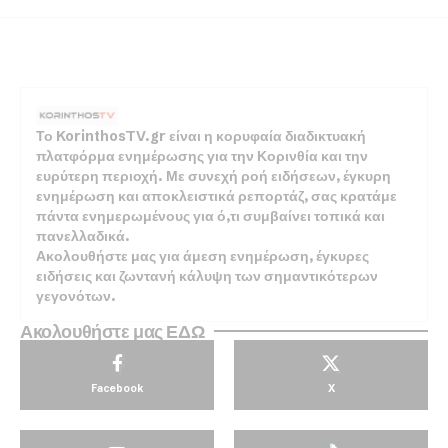
Το KorinthosTV.gr είναι η κορυφαία διαδικτυακή
πλατφόρμα ενημέρωσης για την Κορινθία και την
ευρύτερη περιοχή. Με συνεχή ροή ειδήσεων, έγκυρη
ενημέρωση και αποκλειστικά ρεπορτάζ, σας κρατάμε
πάντα ενημερωμένους για ό,τι συμβαίνει τοπικά και
πανελλαδικά.
Ακολουθήστε μας για άμεση ενημέρωση, έγκυρες
ειδήσεις και ζωντανή κάλυψη των σημαντικότερων
γεγονότων.
Ακολουθήστε μας ΕΔΩ
Facebook
X