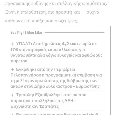
προσωπικής ευθύνης και συλλογικής ωριμότητας.
Είναι η απλούστερη, πιο προσιτή και – συχνά –
καθοριστική πράξη που σώζει ζωές.
You Might Also Like
ΥΠΑΑΤ: Αποζημιώσεις 4,2 εκατ. ευρώ σε
176 κτηνοτροφικές εκμεταλλεύσεις για
θανατωθέντα ζώα λόγω ευλογιάς και αφθώδους
πυρετού
Εγκρίθηκε από την Περιφέρεια
Πελοποννήσου η προγραμματική σύμβαση για
τη μελέτη αντιμετώπισης της διάβρωσης των
ακτών στον Δήμο Ξυλοκάστρου – Ευρωστίνης
Τρίπολη: Εξαρθρώθηκε σπείρα που
παρίστανε υπαλλήλους της ΔΕΗ –
Εξιχνιάστηκαν 12 απάτες
Ενεργοποιείται χρηματοδοτικό εργαλείο 9