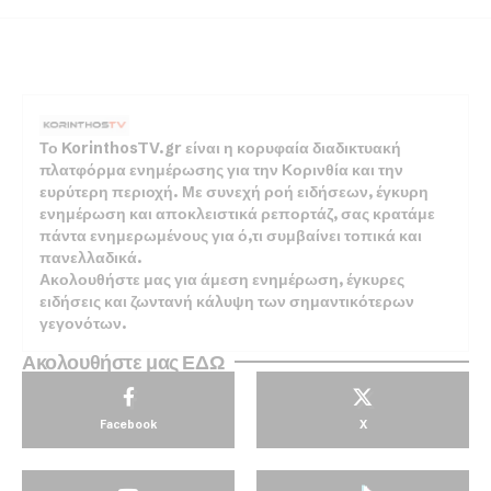
Το KorinthosTV.gr είναι η κορυφαία διαδικτυακή
πλατφόρμα ενημέρωσης για την Κορινθία και την
ευρύτερη περιοχή. Με συνεχή ροή ειδήσεων, έγκυρη
ενημέρωση και αποκλειστικά ρεπορτάζ, σας κρατάμε
πάντα ενημερωμένους για ό,τι συμβαίνει τοπικά και
πανελλαδικά.
Ακολουθήστε μας για άμεση ενημέρωση, έγκυρες
ειδήσεις και ζωντανή κάλυψη των σημαντικότερων
γεγονότων.
Ακολουθήστε μας ΕΔΩ
Facebook
X