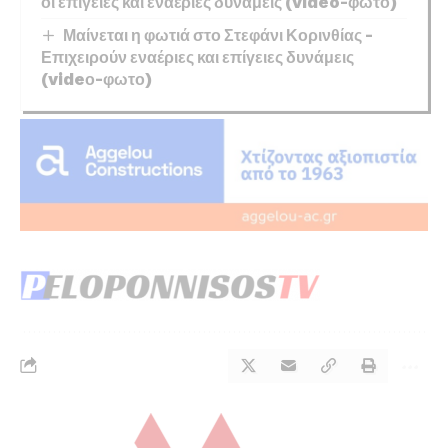
οι επίγειες και εναέριες δυνάμεις (video-φωτο)
Μαίνεται η φωτιά στο Στεφάνι Κορινθίας –
Επιχειρούν εναέριες και επίγειες δυνάμεις
(videο-φωτο)