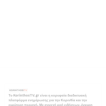
Το KorinthosTV.gr είναι η κορυφαία διαδικτυακή
πλατφόρμα ενημέρωσης για την Κορινθία και την
ευρύτερη περιοχή. Με συνεχή ροή ειδήσεων, έγκυρη