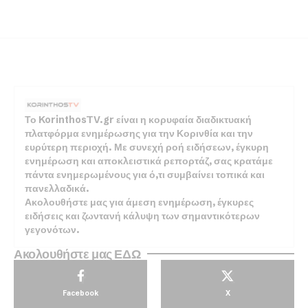
Το KorinthosTV.gr είναι η κορυφαία διαδικτυακή
πλατφόρμα ενημέρωσης για την Κορινθία και την
ευρύτερη περιοχή. Με συνεχή ροή ειδήσεων, έγκυρη
ενημέρωση και αποκλειστικά ρεπορτάζ, σας κρατάμε
πάντα ενημερωμένους για ό,τι συμβαίνει τοπικά και
πανελλαδικά.
Ακολουθήστε μας για άμεση ενημέρωση, έγκυρες
ειδήσεις και ζωντανή κάλυψη των σημαντικότερων
γεγονότων.
Ακολουθήστε μας ΕΔΩ
Facebook
X