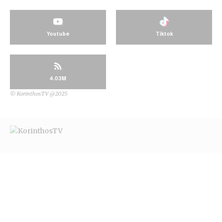
Youtube
Tiktok
4.03M
© KorinthosTV @2025