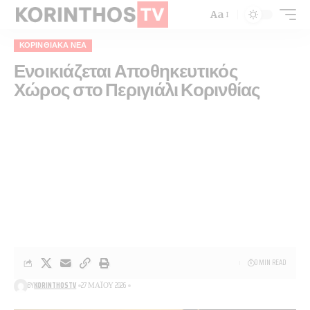
Aa
ΚΟΡΙΝΘΙΑΚΆ ΝΈΑ
Ενοικιάζεται Αποθηκευτικός
Χώρος στο Περιγιάλι Κορινθίας
0 MIN READ
BY
KORINTHOSTV
27 ΜΑΪ́ΟΥ 2026