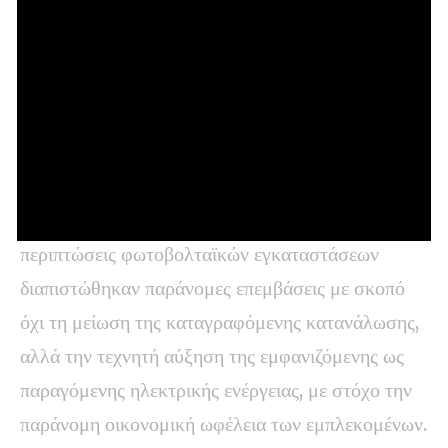
τεχνικής πολυπλοκότητας του λογισμικού που
χρησιμοποιήθηκε, αναπτύχθηκε ειδικό εργαλείο
διάγνωσης για την ανίχνευση των συγκεκριμένων
παρεμβάσεων.
Κατά την έρευνα διαπιστώθηκε επίσης ότι η
οργάνωση δεν περιοριζόταν αποκλειστικά σε
περιπτώσεις ρευματοκλοπής. Ειδικότερα, σε δύο
περιπτώσεις φωτοβολταϊκών εγκαταστάσεων
διαπιστώθηκαν παράνομες επεμβάσεις με σκοπό
όχι τη μείωση της καταγραφόμενης κατανάλωσης,
αλλά την τεχνητή αύξηση της εμφανιζόμενης ως
παραγόμενης ηλεκτρικής ενέργειας, με στόχο την
παράνομη οικονομική ωφέλεια των εμπλεκομένων.