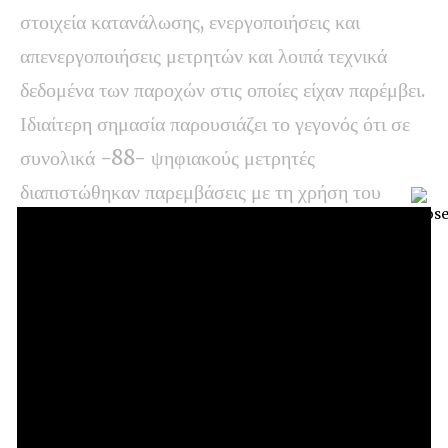
στοιχεία κατανάλωσης, ενεργοποιήσεις και
απενεργοποιήσεις μετρητών και λοιπά τεχνικά
δεδομένα των παροχών στις οποίες είχαν παρέμβει.
Ιδιαίτερη σημασία παρουσιάζει το γεγονός ότι σε
συνολικά -88- ψηφιακούς μετρητές
διαπιστώθηκαν παρεμβάσεις με τη χρήση του
προαναφερόμενου παράνομου λογισμικού. Ο
κατασκευαστής των συγκεκριμένων μετρητών
χαρακτήρισε τις επεμβάσεις ως το πλέον
εξεζητημένο περιστατικό που έχει εντοπισθεί
διεθνώς σε περισσότερους από δύο εκατομμύρια
μετρητές του ίδιου τύπου που λειτουργούν
παγκοσμίως. Λόγω της πρωτοτυπίας και της