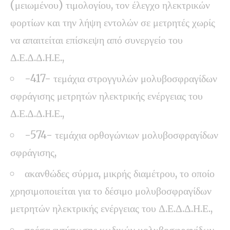
(μειωμένου) τιμολογίου, τον έλεγχο ηλεκτρικών
φορτίων και την λήψη εντολών σε μετρητές χωρίς
να απαιτείται επίσκεψη από συνεργείο του
Δ.Ε.Δ.Δ.Η.Ε.,
-417- τεμάχια στρογγυλών μολυβοσφραγίδων
σφράγισης μετρητών ηλεκτρικής ενέργειας του
Δ.Ε.Δ.Δ.Η.Ε.,
-574- τεμάχια ορθογώνιων μολυβοσφραγίδων
σφράγισης,
ακανθώδες σύρμα, μικρής διαμέτρου, το οποίο
χρησιμοποιείται για το δέσιμο μολυβοσφραγίδων
μετρητών ηλεκτρικής ενέργειας του Δ.Ε.Δ.Δ.Η.Ε.,
πρέσα εντύπωσης κωδικών μολυβοσφραγίδων,