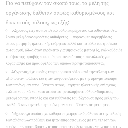
Για να πετύχουν τον σκοπό τους, τα μέλη της
οργάνωσης διέθεταν σαφώς καθορισμένους και
διακριτούς ρόλους, ως εξής:
52χρονος, είχε συντονιστικό ρόλο, παρέχοντας κατευθύνσεις στα
λοιπά μέλη όσον αφορά τις αυθαίρετες – παράνομες παρεμβάσεις
στους μετρητές ηλεκτρικής ενέργειας, αλλά και το ρόλο του φυσικού
αυτουργού, ιδίως όταν επρόκειτο για ψηφιακούς μετρητές, ενώ καθόριζε
το ύψος της αμοιβής που εισέπρατταν από τους καταναλωτές για
λογαριασμό και προς όφελος των οποίων πραγματοποιούνταν,
40χρονος,είχε κυρίως επιχειρησιακό ρόλο κατά την τέλεση των
αξιόποινων πράξεων και ήταν επιφορτισμένος με την πραγματοποίηση
των παράνομων παρεμβάσεων στους μετρητές ηλεκτρικής ενέργειας
ενώ επικουρικά και κατά περίπτωση αναλάμβανε ρόλο ενδιάμεσου,
μεταφέροντας εντολές και κατευθύνσεις του 52χρονου προς μέλη που
αναλάμβαναν την τέλεση παράνομων παρεμβάσεων σε μετρητές,
43χρονος,ο οποίοςείχε καθαρά επιχειρησιακό ρόλο κατά την τέλεση
των αξιόποινων πράξεων και ήταν επιφορτισμένος με την τέλεση των
παράνομων παρεμβάσεων στους μετρητές ηλεκτρικής ενέργειας και την