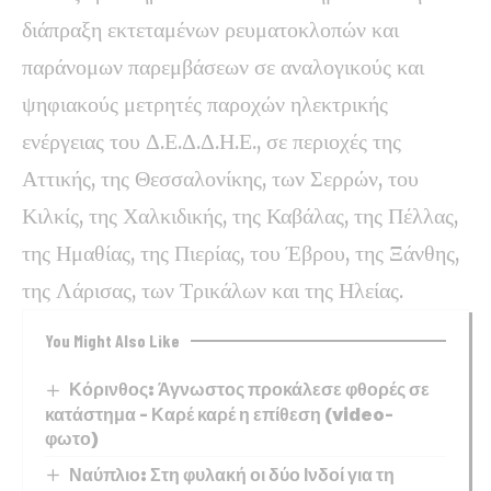
διάπραξη εκτεταμένων ρευματοκλοπών και
παράνομων παρεμβάσεων σε αναλογικούς και
ψηφιακούς μετρητές παροχών ηλεκτρικής
ενέργειας του Δ.Ε.Δ.Δ.Η.Ε., σε περιοχές της
Αττικής, της Θεσσαλονίκης, των Σερρών, του
Κιλκίς, της Χαλκιδικής, της Καβάλας, της Πέλλας,
της Ημαθίας, της Πιερίας, του Έβρου, της Ξάνθης,
της Λάρισας, των Τρικάλων και της Ηλείας.
You Might Also Like
Κόρινθος: Άγνωστος προκάλεσε φθορές σε
κατάστημα – Καρέ καρέ η επίθεση (video-
φωτο)
Ναύπλιο: Στη φυλακή οι δύο Ινδοί για τη