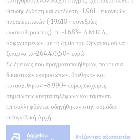
κατηγορουμένων.Μέχρι στιγμής έχει διαπιστωθεί η
ψευδής έκδοση και εκτέλεση -1.961- εικονικών
παραπεμπτικών (-19.610- συνεδρίες
φυσικοθεραπείας) σε -1.683- Α.Μ.Κ.Α.
ασφαλισμένων, με τη ζημία του Οργανισμού να
ξεπερνά τα-264.475,50- ευρώ.
Σε έρευνες που πραγματοποιήθηκαν, παρουσία
δικαστικών εκπροσώπων, βρέθηκαν και
κατασχέθηκαν:-8.990- ευρώ,ιδιόχειρες
σημειώσεις,κινητά τηλέφωνα και τάμπλετ.
Οι συλληφθέντες οδηγήθηκαν στην αρμόδια
εισαγγελική Αρχή