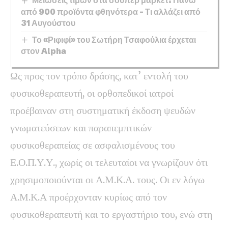
από 900 προϊόντα φθηνότερα – Τι αλλάζει από
31 Αυγούστου
Το «Ριφιφί» του Σωτήρη Τσαφούλια έρχεται
στον Alpha
Ως προς τον τρόπο δράσης, κατ’ εντολή του
φυσικοθεραπευτή, οι ορθοπεδικοί ιατροί
προέβαιναν στη συστηματική έκδοση ψευδών
γνωματεύσεων και παραπεμπτικών
φυσικοθεραπείας σε ασφαλισμένους του
Ε.Ο.Π.Υ.Υ., χωρίς οι τελευταίοι να γνωρίζουν ότι
χρησιμοποιούνται οι Α.Μ.Κ.Α. τους. Οι εν λόγω
Α.Μ.Κ.Α προέρχονταν κυρίως από τον
φυσικοθεραπευτή και το εργαστήριο του, ενώ στη