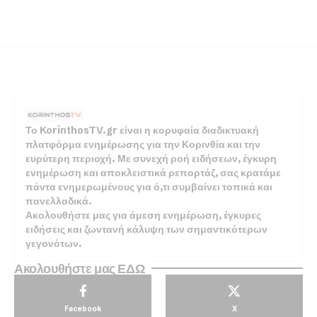
Το KorinthosTV.gr είναι η κορυφαία διαδικτυακή
πλατφόρμα ενημέρωσης για την Κορινθία και την
ευρύτερη περιοχή. Με συνεχή ροή ειδήσεων, έγκυρη
ενημέρωση και αποκλειστικά ρεπορτάζ, σας κρατάμε
πάντα ενημερωμένους για ό,τι συμβαίνει τοπικά και
πανελλαδικά.
Ακολουθήστε μας για άμεση ενημέρωση, έγκυρες
ειδήσεις και ζωντανή κάλυψη των σημαντικότερων
γεγονότων.
Ακολουθήστε μας ΕΔΩ
Facebook
X