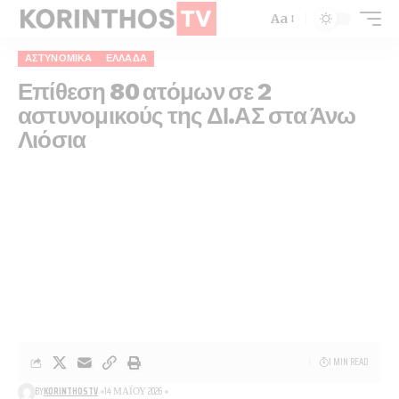
Aa
ΑΣΤΥΝΟΜΙΚΆ
ΕΛΛΆΔΑ
Επίθεση 80 ατόμων σε 2
αστυνομικούς της ΔΙ.ΑΣ στα Άνω
Λιόσια
1 MIN READ
BY
KORINTHOSTV
14 ΜΑΪ́ΟΥ 2026