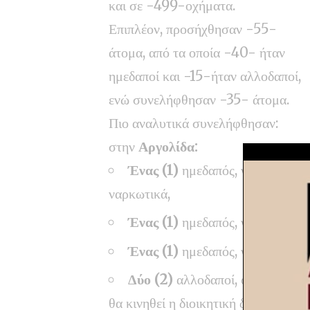
και σε -499-οχήματα.
Επιπλέον, προσήχθησαν -55-
άτομα, από τα οποία -40- ήταν
ημεδαποί και -15-ήταν αλλοδαποί,
ενώ συνελήφθησαν -35- άτομα.
Πιο αναλυτικά συνελήφθησαν:
στην
Αργολίδα:
Ένας (1)
ημεδαπός, για
ναρκωτικά,
Ένας (1)
ημεδαπός, για καταδικ
Ένας (1)
ημεδαπός, για παράβα
Δύο (2)
αλλοδαποί, οι οποίοι δ
θα κινηθεί η διοικητική διαδικασία 