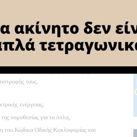
κά,
εκτρικής ενέργειας,
ις του Κώδικα Οδικής Κυκλοφορίας,
ιέμεναν παράνομα στη χώρα και σε βάρος τους
επιστροφής τους.
κτρικής ενέργειας,
 της νομοθεσίας για τα όπλα,
ση του Κώδικα Οδικής Κυκλοφορίας και