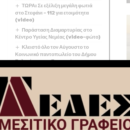
ΤΩΡΑ: Σε εξέλιξη μεγάλη φωτιά
στο Στεφάνι – 112 για ετοιμότητα
(video)
Παράσταση Διαμαρτυρίας στο
Κέντρο Υγείας Νεμέας (video-φώτο)
Κλειστό όλο τον Αύγουστο το
Κοινωνικό παντοπωλείο του Δήμου
Ξυλοκάστρου – Ευρωστίνης
αστικό έγγραφο,
ση του Κώδικα Οδικής Κυκλοφορίας και
ιέμεναν παράνομα στη χώρα και σε βάρος τους
επιστροφής τους.