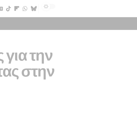
Sign In
 για την
τας στην