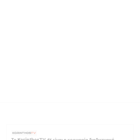
Το KorinthosTV.gr είναι η κορυφαία διαδικτυακή