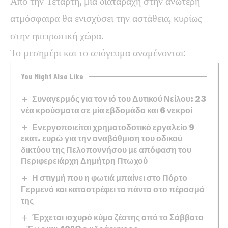
Από την Τετάρτη, μια διαταραχή στην ανώτερη
ατμόσφαιρα θα ενισχύσει την αστάθεια, κυρίως
στην ηπειρωτική χώρα.
Το μεσημέρι και το απόγευμα αναμένονται:
You Might Also Like
Συναγερμός για τον ιό του Δυτικού Νείλου: 23
νέα κρούσματα σε μία εβδομάδα και 6 νεκροί
Ενεργοποιείται χρηματοδοτικό εργαλείο 9
εκατ. ευρώ για την αναβάθμιση του οδικού
δικτύου της Πελοποννήσου με απόφαση του
Περιφερειάρχη Δημήτρη Πτωχού
Η στιγμή που η φωτιά μπαίνει στο Πόρτο
Γερμενό και καταστρέφει τα πάντα στο πέρασμά
της
Έρχεται ισχυρό κύμα ζέστης από το Σάββατο