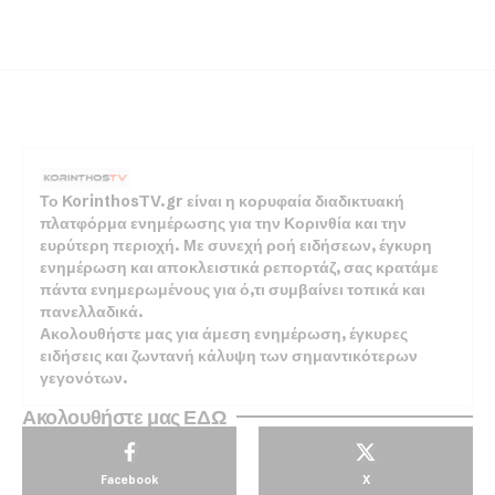
Το KorinthosTV.gr είναι η κορυφαία διαδικτυακή
πλατφόρμα ενημέρωσης για την Κορινθία και την
ευρύτερη περιοχή. Με συνεχή ροή ειδήσεων, έγκυρη
ενημέρωση και αποκλειστικά ρεπορτάζ, σας κρατάμε
πάντα ενημερωμένους για ό,τι συμβαίνει τοπικά και
πανελλαδικά.
Ακολουθήστε μας για άμεση ενημέρωση, έγκυρες
ειδήσεις και ζωντανή κάλυψη των σημαντικότερων
γεγονότων.
Ακολουθήστε μας ΕΔΩ
Facebook
X