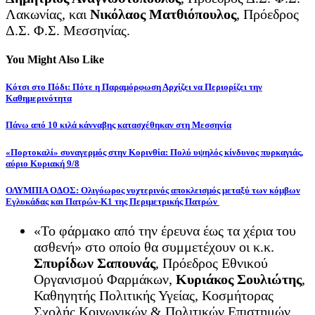
Λακωνίας, και
Νικόλαος Ματθιόπουλος
, Πρόεδρος
Δ.Σ. Φ.Σ. Μεσσηνίας.
You Might Also Like
Κότσι στο Πόδι: Πότε η Παραμόρφωση Αρχίζει να Περιορίζει την
Καθημερινότητα
Πάνω από 10 κιλά κάνναβης κατασχέθηκαν στη Μεσσηνία
«Πορτοκαλί» συναγερμός στην Κορινθία: Πολύ υψηλός κίνδυνος πυρκαγιάς,
αύριο Κυριακή 9/8
ΟΛΥΜΠΙΑ ΟΔΟΣ: Ολιγόωρος νυχτερινός αποκλεισμός μεταξύ των κόμβων
Εγλυκάδας και Πατρών-Κ1 της Περιμετρικής Πατρών
«Το φάρμακο από την έρευνα έως τα χέρια του
ασθενή» στο οποίο θα συμμετέχουν οι κ.κ.
Σπυρίδων Σαπουνάς
, Πρόεδρος Εθνικού
Οργανισμού Φαρμάκων,
Κυριάκος Σουλιώτης
,
Καθηγητής Πολιτικής Υγείας, Κοσμήτορας
Σχολής Κοινωνικών & Πολιτικών Επιστημών,