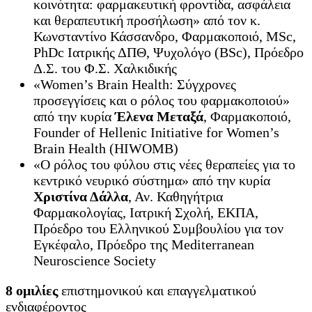
κοινότητα: φαρμακευτική φροντίδα, ασφάλεια
και θεραπευτική προσήλωση» από τον κ.
Κωνσταντίνο Κάσσανδρο, Φαρμακοποιό, MSc,
PhDc Ιατρικής ΔΠΘ, Ψυχολόγο (BSc), Πρόεδρο
Δ.Σ. του Φ.Σ. Χαλκιδικής
«Women’s Brain Health: Σύγχρονες
προσεγγίσεις και ο ρόλος του φαρμακοποιού»
από την κυρία
Έλενα Μεταξά
, Φαρμακοποιό,
Founder of Hellenic Initiative for Women’s
Brain Health (HIWOMB)
«Ο ρόλος του φύλου στις νέες θεραπείες για το
κεντρικό νευρικό σύστημα» από την κυρία
Χριστίνα Δάλλα
, Αν. Καθηγήτρια
Φαρμακολογίας, Ιατρική Σχολή, ΕΚΠΑ,
Πρόεδρο του Ελληνικού Συμβουλίου για τον
Εγκέφαλο, Πρόεδρο της Mediterranean
Neuroscience Society
8 ομιλίες
επιστημονικού και επαγγελματικού
ενδιαφέροντος