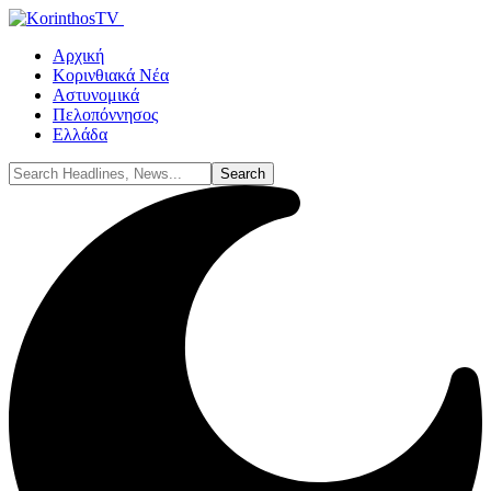
Αρχική
Κορινθιακά Νέα
Αστυνομικά
Πελοπόννησος
Ελλάδα