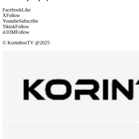
Facebook
Like
X
Follow
Youtube
Subscribe
Tiktok
Follow
4.03M
Follow
© KorinthosTV @2025