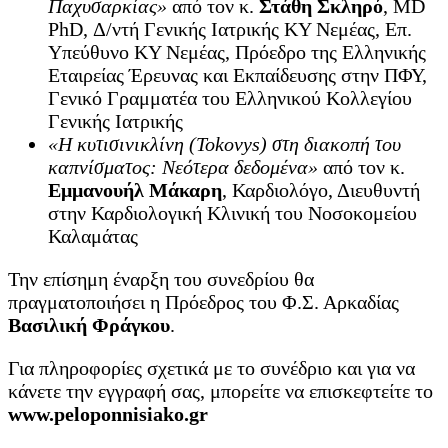
Παχυσαρκίας»
από τον κ.
Στάθη Σκληρό
, MD
PhD, Δ/ντή Γενικής Ιατρικής ΚΥ Νεμέας, Επ.
Υπεύθυνο ΚΥ Νεμέας, Πρόεδρο της Ελληνικής
Εταιρείας Έρευνας και Εκπαίδευσης στην ΠΦΥ,
Γενικό Γραμματέα του Ελληνικού Κολλεγίου
Γενικής Ιατρικής
«Η κυτισινικλίνη (Tokovys) στη διακοπή του
καπνίσματος: Νεότερα δεδομένα»
από τον κ.
Εμμανουήλ Μάκαρη
, Καρδιολόγο, Διευθυντή
στην Καρδιολογική Κλινική του Νοσοκομείου
Καλαμάτας
Την επίσημη έναρξη του συνεδρίου θα
πραγματοποιήσει η Πρόεδρος του Φ.Σ. Αρκαδίας
Βασιλική Φράγκου
.
Για πληροφορίες σχετικά με το συνέδριο και για να
κάνετε την εγγραφή σας, μπορείτε να επισκεφτείτε το
www.peloponnisiako.gr