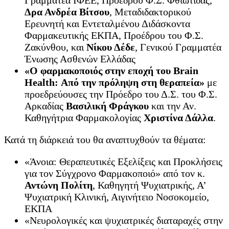
Δρα Ανδρέα Βίτσου
, Μεταδιδακτορικού
Ερευνητή και Εντεταλμένου Διδάσκοντα
Φαρμακευτικής ΕΚΠΑ, Προέδρου του Φ.Σ.
Ζακύνθου, και
Νίκου Δέδε
, Γενικού Γραμματέα
Ένωσης Ασθενών Ελλάδας
«Ο φαρμακοποιός στην εποχή του Brain
Health: Από την πρόληψη στη θεραπεία»
με
προεδρεύουσες την Πρόεδρο του Δ.Σ. του Φ.Σ.
Αρκαδίας
Βασιλική Φράγκου
και την Αν.
Καθηγήτρια Φαρμακολογίας
Χριστίνα Δάλλα
.
Κατά τη διάρκειά του θα αναπτυχθούν τα θέματα:
«Άνοια: Θεραπευτικές Εξελίξεις και Προκλήσεις
για τον Σύγχρονο Φαρμακοποιό» από τον κ.
Αντώνη Πολίτη
, Καθηγητή Ψυχιατρικής, Α’
Ψυχιατρική Κλινική, Αιγινήτειο Νοσοκομείο,
ΕΚΠΑ
«Νευρολογικές και ψυχιατρικές διαταραχές στην