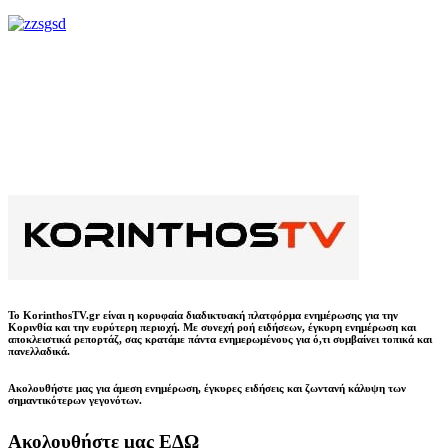
Το KorinthosTV.gr είναι η κορυφαία διαδικτυακή πλατφόρμα ενημέρωσης για την
Κορινθία και την ευρύτερη περιοχή. Με συνεχή ροή ειδήσεων, έγκυρη ενημέρωση και
αποκλειστικά ρεπορτάζ, σας κρατάμε πάντα ενημερωμένους για ό,τι συμβαίνει τοπικά και
πανελλαδικά.
Ακολουθήστε μας για άμεση ενημέρωση, έγκυρες ειδήσεις και ζωντανή κάλυψη των
σημαντικότερων γεγονότων.
Ακολουθήστε μας ΕΔΩ