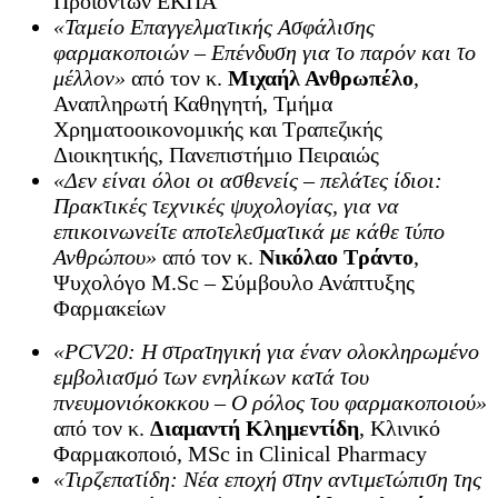
Προϊόντων ΕΚΠΑ
«Ταμείο Επαγγελματικής Ασφάλισης
φαρμακοποιών – Επένδυση για το παρόν και το
μέλλον»
από τον κ.
Μιχαήλ Ανθρωπέλο
,
Αναπληρωτή Καθηγητή, Τμήμα
Χρηματοοικονομικής και Τραπεζικής
Διοικητικής, Πανεπιστήμιο Πειραιώς
«Δεν είναι όλοι οι ασθενείς – πελάτες ίδιοι:
Πρακτικές τεχνικές ψυχολογίας, για να
επικοινωνείτε αποτελεσματικά με κάθε τύπο
Ανθρώπου»
από τον κ.
Νικόλαο Τράντο
,
Ψυχολόγο M.Sc – Σύμβουλο Ανάπτυξης
Φαρμακείων
«PCV20: Η στρατηγική για έναν ολοκληρωμένο
εμβολιασμό των ενηλίκων κατά του
πνευμονιόκοκκου – Ο ρόλος του φαρμακοποιού»
από τον κ.
Διαμαντή Κλημεντίδη
, Κλινικό
Φαρμακοποιό, MSc in Clinical Pharmacy
«Τιρζεπατίδη: Νέα εποχή στην αντιμετώπιση της