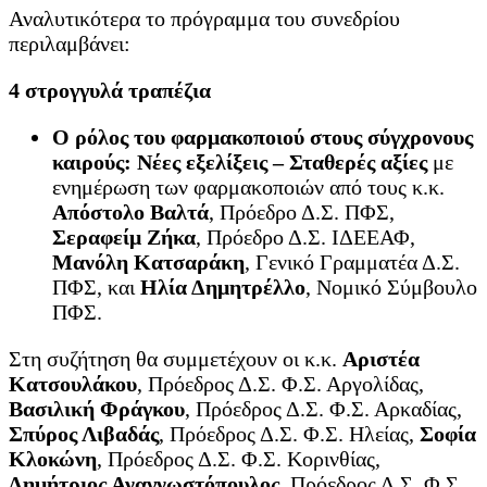
Αναλυτικότερα το πρόγραμμα του συνεδρίου
περιλαμβάνει:
4 στρογγυλά τραπέζια
Ο ρόλος του φαρμακοποιού στους σύγχρονους
καιρούς: Νέες εξελίξεις – Σταθερές αξίες
με
ενημέρωση των φαρμακοποιών από τους κ.κ.
Απόστολο Βαλτά
, Πρόεδρο Δ.Σ. ΠΦΣ,
Σεραφείμ Ζήκα
, Πρόεδρο Δ.Σ. ΙΔΕΕΑΦ,
Μανόλη Κατσαράκη
, Γενικό Γραμματέα Δ.Σ.
ΠΦΣ, και
Ηλία Δημητρέλλο
, Νομικό Σύμβουλο
ΠΦΣ.
Στη συζήτηση θα συμμετέχουν οι κ.κ.
Αριστέα
Κατσουλάκου
, Πρόεδρος Δ.Σ. Φ.Σ. Αργολίδας,
Βασιλική Φράγκου
, Πρόεδρος Δ.Σ. Φ.Σ. Αρκαδίας,
Σπύρος Λιβαδάς
, Πρόεδρος Δ.Σ. Φ.Σ. Ηλείας,
Σοφία
Κλοκώνη
, Πρόεδρος Δ.Σ. Φ.Σ. Κορινθίας,
Δημήτριος Αναγνωστόπουλος
, Πρόεδρος Δ.Σ. Φ.Σ.