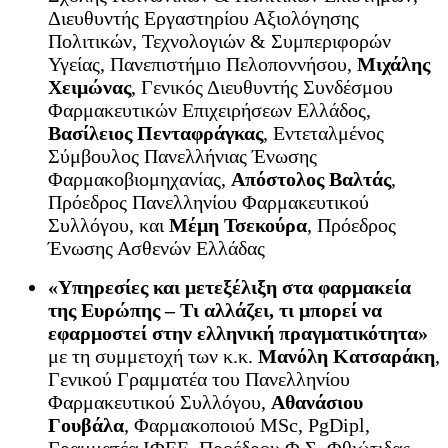
Διευθυντής Εργαστηρίου Αξιολόγησης
Πολιτικών, Τεχνολογιών & Συμπεριφορών
Υγείας, Πανεπιστήμιο Πελοποννήσου,
Μιχάλης
Χειμώνας
, Γενικός Διευθυντής Συνδέσμου
Φαρμακευτικών Επιχειρήσεων Ελλάδος,
Βασίλειος Πενταφράγκας
, Εντεταλμένος
Σύμβουλος Πανελλήνιας Ένωσης
Φαρμακοβιομηχανίας,
Απόστολος Βαλτάς
,
Πρόεδρος Πανελληνίου Φαρμακευτικού
Συλλόγου, και
Μέμη Τσεκούρα
, Πρόεδρος
Ένωσης Ασθενών Ελλάδας
«Υπηρεσίες και μετεξέλιξη στα φαρμακεία
της Ευρώπης – Τι αλλάζει, τι μπορεί να
εφαρμοστεί στην ελληνική πραγματικότητα»
με τη συμμετοχή των κ.κ.
Μανόλη Κατσαράκη
,
Γενικού Γραμματέα του Πανελληνίου
Φαρμακευτικού Συλλόγου,
Αθανάσιου
Γουβάλα
, Φαρμακοποιού MSc, PgDipl,
Γραμματέα ΙΦΕΕ, Προέδρου Φ.Σ. Φθιώτιδας,