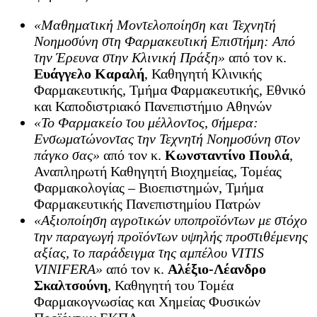
«Μαθηματική Μοντελοποίηση και Τεχνητή
Νοημοσύνη στη Φαρμακευτική Επιστήμη: Από
την Έρευνα στην Κλινική Πράξη»
από τον κ.
Ευάγγελο Καραλή
, Καθηγητή Κλινικής
Φαρμακευτικής, Τμήμα Φαρμακευτικής, Εθνικό
και Καποδιστριακό Πανεπιστήμιο Αθηνών
«Το Φαρμακείο του μέλλοντος, σήμερα:
Ενσωματώνοντας την Τεχνητή Νοημοσύνη στον
πάγκο σας»
από τον κ.
Κωνσταντίνο Πουλά
,
Αναπληρωτή Καθηγητή Βιοχημείας, Τομέας
Φαρμακολογίας – Βιοεπιστημών, Τμήμα
Φαρμακευτικής Πανεπιστημίου Πατρών
«Αξιοποίηση αγροτικών υποπροϊόντων με στόχο
την παραγωγή προϊόντων υψηλής προστιθέμενης
αξίας, το παράδειγμα της αμπέλου VITIS
VINIFERA»
από τον κ.
Αλέξιο-Λέανδρο
Σκαλτσούνη
, Καθηγητή του Τομέα
Φαρμακογνωσίας και Χημείας Φυσικών