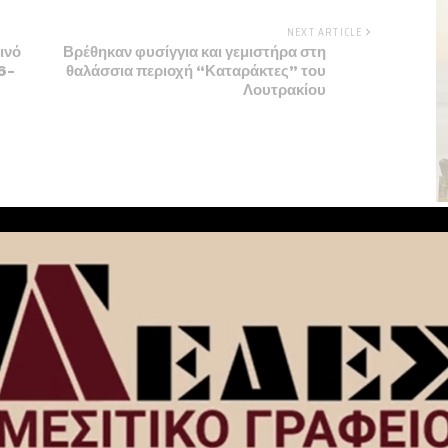
NEXT ARTICLE
ινό
Βρέθηκαν φυσίγγια και γεμιστήρα στη
6-
θαλάσσια περιοχή “Καταράκτες” του
Λουτρακίου