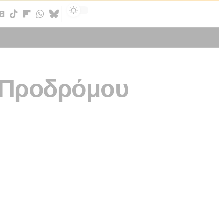
Sign In
υ Προδρόμου