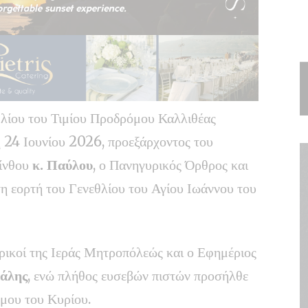
θλίου του Τιμίου Προδρόμου Καλλιθέας
 24 Ιουνίου 2026, προεξάρχοντος του
ίνθου
κ. Παύλου
, ο Πανηγυρικός Όρθρος και
τη εορτή του Γενεθλίου του Αγίου Ιωάννου του
ικοί της Ιεράς Μητροπόλεώς και ο Εφημέριος
μάλης
, ενώ πλήθος ευσεβών πιστών προσήλθε
όμου του Κυρίου.