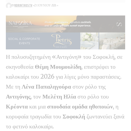
BY
KORINTHOSTV
23 ΙΟΥΝΊΟΥ 2026
Η πολυσυζητημένη «Αντιγόνη» του Σοφοκλή, σε
σκηνοθεσία
Θέμη Μουμουλίδη
, επιστρέφει το
καλοκαίρι του 2026 για λίγες μόνο παραστάσεις.
Με τη
Λένα Παπαληγούρα
στον ρόλο της
Αντιγόνης
, τον
Μελέτη Ηλία
στο ρόλο του
Κρέοντα
και μια
σπουδαία ομάδα ηθοποιών
, η
κορυφαία τραγωδία του
Σοφοκλή
ζωντανεύει ξανά
το φετινό καλοκαίρι.