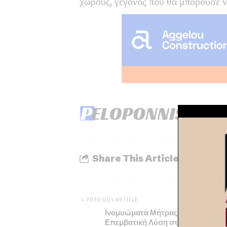
χώρους, γεγονός που θα μπορούσε ν
Share This Article
PREVIOUS ARTICLE
Ινομυώματα Μήτρας: Η Ελάχιστα
Επεμβατική Λύση στη Θεραπεία τ