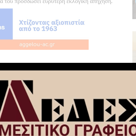
α του προσδώσει ευρύτερη εκλογική απήχηση.
NEXT ARTICLE
The Meat Factory: Μειώνει τις τιμές
σε βασικά προϊόντα, στηρίζοντας
ους