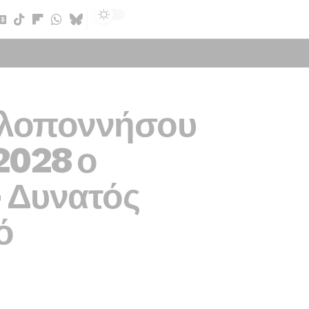
Sign In
Πελοποννήσου
 2028 ο
 Δυνατός
ό