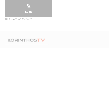
4.03M
© KorinthosTV @2025