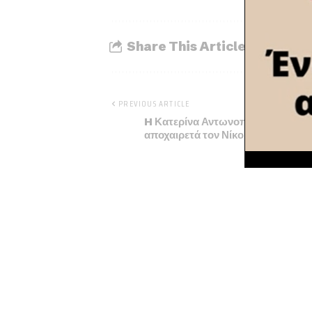
Share This Article
PREVIOUS ARTICLE
H Κατερίνα Αντωνοπούλου-Ρούκ
αποχαιρετά τον Νίκο Ταγαρά