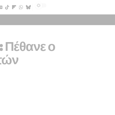
Sign In
 Πέθανε ο
ετών