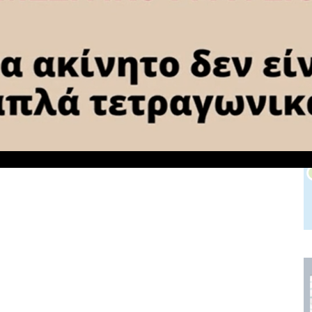
NEXT ARTICLE
Φωτιά στο πρανές της Ε.Ο Αθηνών-
η
Κορίνθου στο ύψος των Αγίων
Θεοδώρων