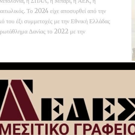
η Μπολόνια, η ΣΠΑΛ, η Μπάρι, η ΑΕΚ, η
αιτωλικός. Το 2024 είχε αποσυρθεί από την
κό του έξι συμμετοχές με την Εθνική Ελλάδας
πρωτάθλημα Δανίας το 2022 με την