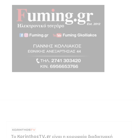
Το KorinthosTV.gr είναι η κορυφαία διαδικτυακή