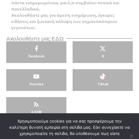
πάντα ενημερωμένους για ό,τι συμβαίνει τοπικά και
πανελλαδικά.
Ακολουθήστε μας για άμεση ενημέρωση, έγκυρες
ειδήσεις και ζωντανή κάλυψη των σημαντικότερων
γεγονότων.
Ακολουθήστε μας ΕΔΩ
Facebook
X
Youtube
Tiktok
4.03M
Χρησιμοποιούμε cookies για να σας προσφέρουμε την
© KorinthosTV @2025
καλύτερη δυνατή εμπειρία στη σελίδα μας. Εάν συνεχίσετε να
χρησιμοποιείτε τη σελίδα, θα υποθέσουμε πως είστε