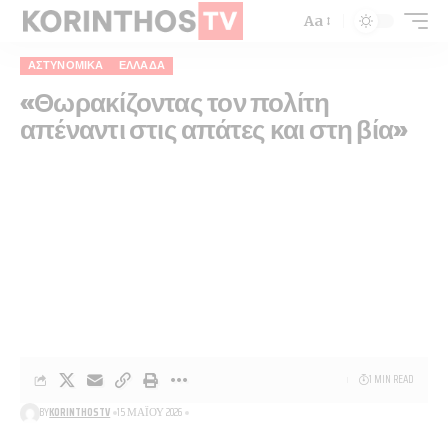
Aa
ΑΣΤΥΝΟΜΙΚΆ
ΕΛΛΆΔΑ
«Θωρακίζοντας τον πολίτη
απέναντι στις απάτες και στη βία»
1 MIN READ
BY
KORINTHOSTV
15 ΜΑΪ́ΟΥ 2026