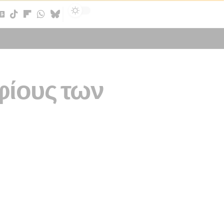
Sign In
φίους των