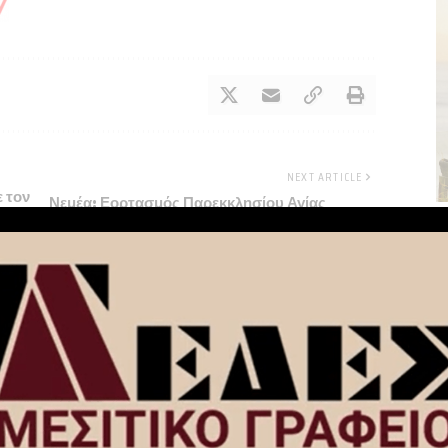
NEXT ARTICLE
 τον
Νεμέα: Εορτασμός Παρεκκλησίου Αγίας
Τριάδος