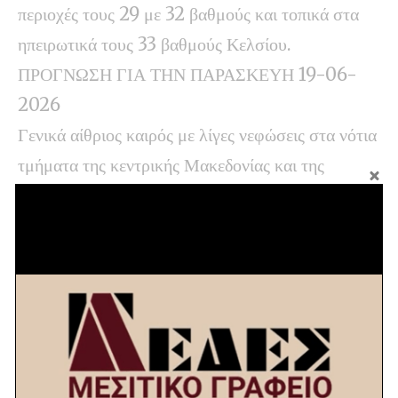
περιοχές τους 29 με 32 βαθμούς και τοπικά στα
ηπειρωτικά τους 33 βαθμούς Κελσίου.
ΠΡΟΓΝΩΣΗ ΓΙΑ ΤΗΝ ΠΑΡΑΣΚΕΥΗ 19-06-
2026
Γενικά αίθριος καιρός με λίγες νεφώσεις στα νότια
τμήματα της κεντρικής Μακεδονίας και της
ανατολικής Θεσσαλίας όπου θα σημειωθούν
τοπικές βροχές τις πρωινές ώρες. Βαθμιαία
νεφώσεις θα αναπτυχθούν στα ηπειρωτικά όπου τις
μεσημβρινές – απογευματινές ώρες, κυρίως στα
ορεινά, θα σημειωθούν τοπικές βροχές ή όμβροι.
Οι άνεμοι στα δυτικά θα είναι μεταβλητοί 3 με 4,
στα ανατολικά θα πνέουν από βόρειες διευθύνσεις