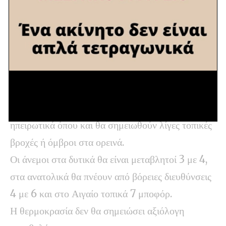
4 με 6 και στο Αιγαίο τοπικά 7 μποφόρ.
Η θερμοκρασία δεν θα σημειώσει αξιόλογη
μεταβολή.
ΠΡΟΓΝΩΣΗ ΓΙΑ ΤΟ ΣΑΒΒΑΤΟ 20-06-2026
Γενικά αίθριος καιρός με λίγες νεφώσεις
πρόσκαιρα αυξημένες τις μεσημβρινές –
απογευματινές ώρες κυρίως στα δυτικά και βόρεια
ηπειρωτικά όπου και θα σημειωθούν λίγες τοπικές
βροχές ή όμβροι στα ορεινά.
Οι άνεμοι στα δυτικά θα είναι μεταβλητοί 3 με 4,
στα ανατολικά θα πνέουν από βόρειες διευθύνσεις
4 με 6 και στο Αιγαίο τοπικά 7 μποφόρ.
Η θερμοκρασία δεν θα σημειώσει αξιόλογη