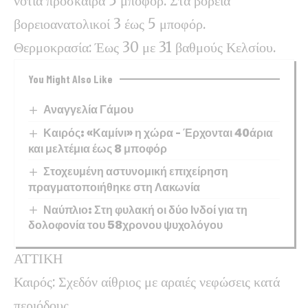
νότια πρόσκαιρα 5 μποφόρ. Στα βόρεια
βορειοανατολικοί 3 έως 5 μποφόρ.
Θερμοκρασία: Έως 30 με 31 βαθμούς Κελσίου.
You Might Also Like
Αναγγελία Γάμου
Καιρός: «Καμίνι» η χώρα – Έρχονται 40άρια
και μελτέμια έως 8 μποφόρ
Στοχευμένη αστυνομική επιχείρηση
πραγματοποιήθηκε στη Λακωνία
Ναύπλιο: Στη φυλακή οι δύο Ινδοί για τη
δολοφονία του 58χρονου ψυχολόγου
ΑΤΤΙΚΗ
Καιρός: Σχεδόν αίθριος με αραιές νεφώσεις κατά
περιόδους.