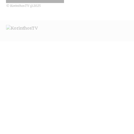
© KorinthosTV @2025