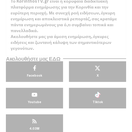
Το KorinthosTV.gr είναι η κορυφαία διαδικτυακή
πλατφόρμα ενημέρωσης για την Κορινθία και την
ευρύτερη περιοχή. Με συνεχή ροή ειδήσεων, έγκυρη
ενημέρωση και αποκλειστικά ρεπορτάζ, σας κρατάμε
πάντα ενημερωμένους για ό,τι συμβαίνει τοπικά και
πανελλαδικά.
Ακολουθήστε μας για άμεση ενημέρωση, έγκυρες
ειδήσεις και ζωντανή κάλυψη των σημαντικότερων
γεγονότων.
Ακολουθήστε μας ΕΔΩ
Facebook
X
Youtube
Tiktok
4.03M