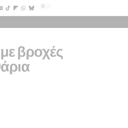
Sign In
 με βροχές
0άρια