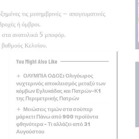
υξημένες τις μεσημβρινές – απογευματινές
βροχές ή όμβροι.
, στα ανατολικά 5 μποφόρ.
 βαθμούς Κελσίου.
You Might Also Like
ΟΛΥΜΠΙΑ ΟΔΟΣ: Ολιγόωρος
νυχτερινός αποκλεισμός μεταξύ των
κόμβων Εγλυκάδας και Πατρών-Κ1
της Περιμετρικής Πατρών
Μειώσεις τιμών στα σούπερ
μάρκετ: Πάνω από 900 προϊόντα
φθηνότερα – Τι αλλάζει από 31
Αυγούστου