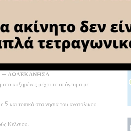
οπικά 27 βαθμούς Κελσίου.
ς ή όμβρους κυρίως στην Κρήτη μέχρι το
με 5 και τοπικά στις Κυκλάδες 6 μποφόρ.
ύς Κελσίου.
Υ – ΔΩΔΕΚΑΝΗΣΑ
ήματα αυξημένες μέχρι το απόγευμα με
.
με 5 και τοπικά στα νησιά του ανατολικού
ύς Κελσίου.