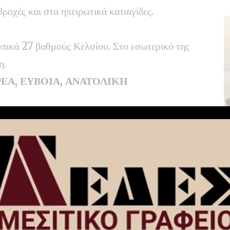
ροχές και στα ηπειρωτικά καταιγίδες.
.
πικά 27 βαθμούς Κελσίου. Στο εσωτερικό της
η.
ΕΑ, ΕΥΒΟΙΑ, ΑΝΑΤΟΛΙΚΗ
, τη βόρεια Εύβοια και τα βόρεια τμήματα της
ικά αυξημένες με τοπικές βροχές και
 ώρες και εκ νέου στα ηπειρωτικά το μεσημέρι
ς λίγες νεφώσεις παροδικά αυξημένες τις
οπότε θα σημειωθούν τοπικές βροχές και
 τοπικά στα ανατολικά βορείων διευθύνσεων 4