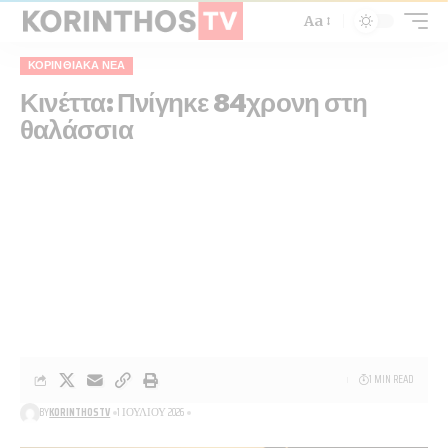
Aa
ΚΟΡΙΝΘΙΑΚΆ ΝΈΑ
Κινέττα: Πνίγηκε 84χρονη στη
θαλάσσια
1 MIN READ
BY
KORINTHOSTV
1 ΙΟΥΛΊΟΥ 2026