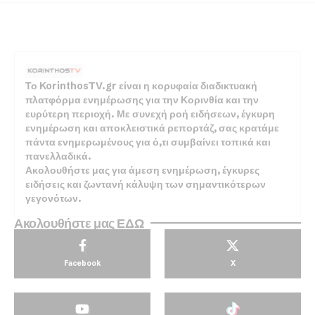
Το KorinthosTV.gr είναι η κορυφαία διαδικτυακή
πλατφόρμα ενημέρωσης για την Κορινθία και την
ευρύτερη περιοχή. Με συνεχή ροή ειδήσεων, έγκυρη
ενημέρωση και αποκλειστικά ρεπορτάζ, σας κρατάμε
πάντα ενημερωμένους για ό,τι συμβαίνει τοπικά και
πανελλαδικά.
Ακολουθήστε μας για άμεση ενημέρωση, έγκυρες
ειδήσεις και ζωντανή κάλυψη των σημαντικότερων
γεγονότων.
Ακολουθήστε μας ΕΔΩ
Facebook
X