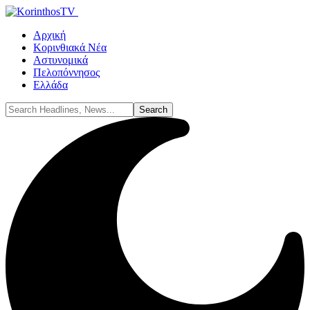
Αρχική
Κορινθιακά Νέα
Αστυνομικά
Πελοπόννησος
Ελλάδα