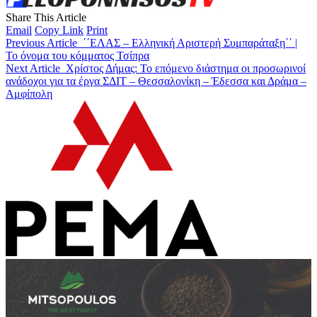
Share This Article
Email
Copy Link
Print
Previous Article
΄΄ΕΛΑΣ – Ελληνική Αριστερή Συμπαράταξη΄΄ |
Το όνομα του κόμματος Τσίπρα
Next Article
Χρίστος Δήμας: Το επόμενο διάστημα οι προσωρινοί
ανάδοχοι για τα έργα ΣΔΙΤ – Θεσσαλονίκη – Έδεσσα και Δράμα –
Αμφίπολη