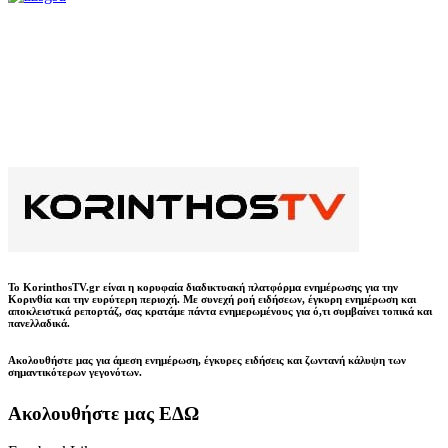
Το KorinthosTV.gr είναι η κορυφαία διαδικτυακή πλατφόρμα ενημέρωσης για την
Κορινθία και την ευρύτερη περιοχή. Με συνεχή ροή ειδήσεων, έγκυρη ενημέρωση και
αποκλειστικά ρεπορτάζ, σας κρατάμε πάντα ενημερωμένους για ό,τι συμβαίνει τοπικά και
πανελλαδικά.
Ακολουθήστε μας για άμεση ενημέρωση, έγκυρες ειδήσεις και ζωντανή κάλυψη των
σημαντικότερων γεγονότων.
Ακολουθήστε μας ΕΔΩ