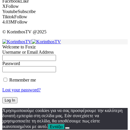
Facebook
Like
X
Follow
Youtube
Subscribe
Tiktok
Follow
4.03M
Follow
© KorinthosTV @2025
Welcome to Foxiz
Username or Email Address
Password
Remember me
Lost your password?
Χρησιμοποιούμε cookies για να σας προσφέρουμε την καλύτερη
δυνατή εμπειρία στη σελίδα μας. Εάν συνεχίσετε να
χρησιμοποιείτε τη σελίδα, θα υποθέσουμε πως είστε
ικανοποιημένοι με αυτό.
Εντάξει