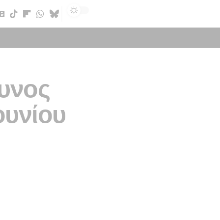
Sign In
δυνος
ουνίου