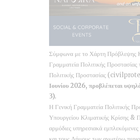
Σύμφωνα με το Χάρτη Πρόβλεψης Κι
Γραμματεία Πολιτικής Προστασίας 
Πολιτικής Προστασίας (civilprot
Ιουνίου 2026, προβλέπεται υψηλό
3).
Η Γενική Γραμματεία Πολιτικής Πρ
Υπουργείου Κλιματικής Κρίσης & Πο
αρμόδιες υπηρεσιακά εμπλεκόμενες κ
και τους Δήμους των ανωτέρω περιο