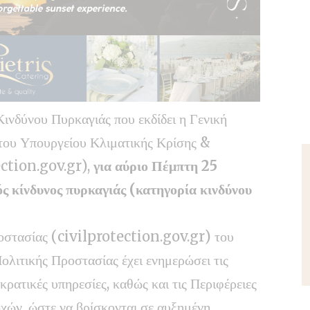
νδύνου Πυρκαγιάς που εκδίδει η Γενική
του Υπουργείου Κλιματικής Κρίσης &
ection.gov.gr),
για αύριο Πέμπτη 25
ς κίνδυνος πυρκαγιάς (κατηγορία κινδύνου
οστασίας (
civilprotection.gov.gr
) του
λιτικής Προστασίας έχει ενημερώσει τις
ρατικές υπηρεσίες, καθώς και τις Περιφέρειες
χών, ώστε να βρίσκονται σε αυξημένη