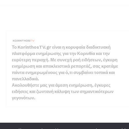
Το KorinthosTV.gr είναι η κορυφαία διαδικτυακή
πλατφόρμα ενημέρωσης για την Κορινθία και την
ευρύτερη περιοχή. Με συνεχή ροή ειδήσεων, έγκυρη
ενημέρωση και αποκλειστικά ρεπορτάζ, σας κρατάμε
πάντα ενημερωμένους για ό,τι συμβαίνει τοπικά και
πανελλαδικά.
Ακολουθήστε μας για άμεση ενημέρωση, έγκυρες
ειδήσεις και ζωντανή κάλυψη των σημαντικότερων
γεγονότων.