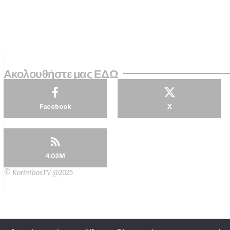
Ακολουθήστε μας ΕΔΩ
Facebook
X
4.03M
© KorinthosTV @2025