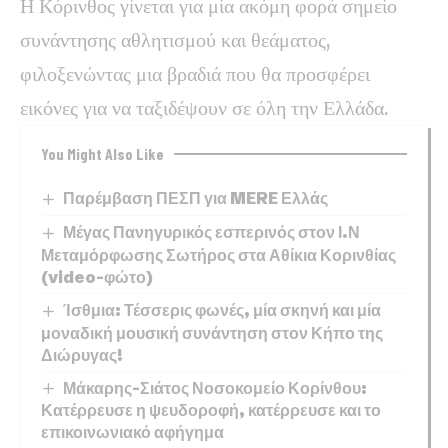
Η Κόρινθος γίνεται για μία ακόμη φορά σημείο
συνάντησης αθλητισμού και θεάματος,
φιλοξενώντας μια βραδιά που θα προσφέρει
εικόνες για να ταξιδέψουν σε όλη την Ελλάδα.
You Might Also Like
Παρέμβαση ΠΕΣΠ για MERE Ελλάς
Μέγας Πανηγυρικός εσπερινός στον Ι.Ν
Μεταμόρφωσης Σωτήρος στα Αθίκια Κορινθίας
(video-φώτο)
Ίσθμια: Τέσσερις φωνές, μία σκηνή και μία
μοναδική μουσική συνάντηση στον Κήπο της
Διώρυγας!
Μάκαρης-Σιάτος Νοσοκομείο Κορίνθου:
Κατέρρευσε η ψευδοροφή, κατέρρευσε και το
επικοινωνιακό αφήγημα