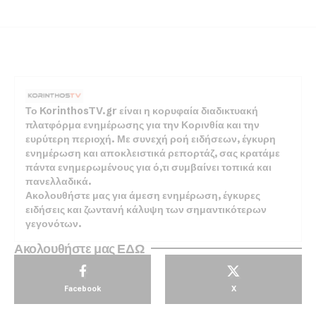
Το KorinthosTV.gr είναι η κορυφαία διαδικτυακή
πλατφόρμα ενημέρωσης για την Κορινθία και την
ευρύτερη περιοχή. Με συνεχή ροή ειδήσεων, έγκυρη
ενημέρωση και αποκλειστικά ρεπορτάζ, σας κρατάμε
πάντα ενημερωμένους για ό,τι συμβαίνει τοπικά και
πανελλαδικά.
Ακολουθήστε μας για άμεση ενημέρωση, έγκυρες
ειδήσεις και ζωντανή κάλυψη των σημαντικότερων
γεγονότων.
Ακολουθήστε μας ΕΔΩ
Facebook
X