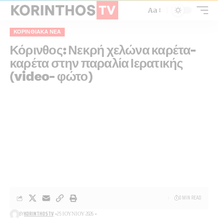
Aa
ΚΟΡΙΝΘΙΑΚΆ ΝΈΑ
Κόρινθος: Νεκρή χελώνα καρέτα-
καρέτα στην παραλία Ιερατικής
(video- φώτο)
0 MIN READ
BY
KORINTHOSTV
25 ΙΟΥΝΊΟΥ 2026