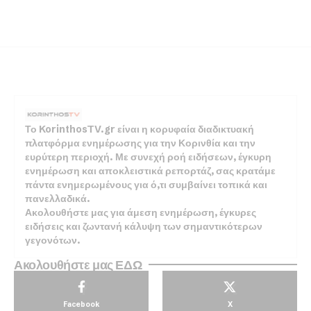
Το KorinthosTV.gr είναι η κορυφαία διαδικτυακή
πλατφόρμα ενημέρωσης για την Κορινθία και την
ευρύτερη περιοχή. Με συνεχή ροή ειδήσεων, έγκυρη
ενημέρωση και αποκλειστικά ρεπορτάζ, σας κρατάμε
πάντα ενημερωμένους για ό,τι συμβαίνει τοπικά και
πανελλαδικά.
Ακολουθήστε μας για άμεση ενημέρωση, έγκυρες
ειδήσεις και ζωντανή κάλυψη των σημαντικότερων
γεγονότων.
Ακολουθήστε μας ΕΔΩ
Facebook
X